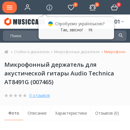
0
0
0
(066) 050-09-01
Спробуємо українською?
Так, звісно!
Ні
Стойки и держатели
Микрофонные держатели
Микрофонный д
Микрофонный держатель для
акустической гитары Audio Technica
AT8491G (007465)
0 отзывов
Фото
Описание
Характеристики
Отзывов (0)