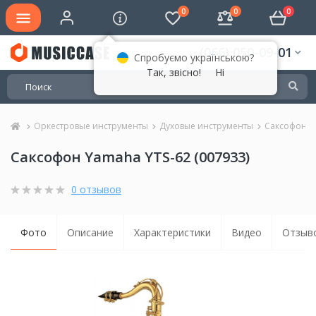
0
0
0
(066) 050-09-01
Спробуємо українською?
Так, звісно!
Ні
Оркестровые инструменты
Духовые инструменты
Саксофоны
Саксофон Yamaha YTS-62 (007933)
0 отзывов
Фото
Описание
Характеристики
Видео
Отзыво