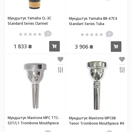
Мундштук Yamaha CL-3C
Мундштук Yamaha BB-67С4
Standard Series Clarinet
Standart Series Tuba
0
0
1 833 ₴
3 906 ₴
Купить
Купи
Мундштук Maxtone MPC TTC-
Мундштук Maxtone MPC6B
53T/L1 Trombone Mouthpiece
Tenor Trombone Mouthpiece #6
1/2 AL-L