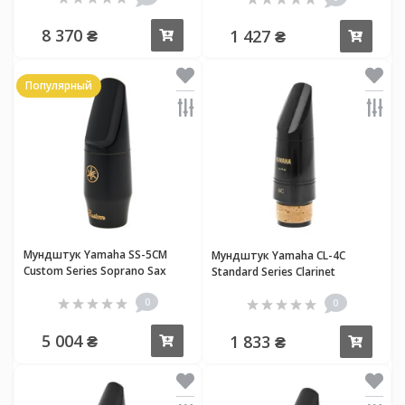
8 370 ₴
1 427 ₴
Купить
Купи
Популярный
Мундштук Yamaha SS-5CM
Мундштук Yamaha CL-4C
Custom Series Soprano Sax
Standard Series Clarinet
0
0
5 004 ₴
1 833 ₴
Купить
Купи