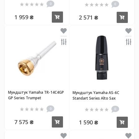
0
0
1 959 ₴
2 571 ₴
Купить
Купи
Мундштук Yamaha TR-14C4GP
Мундштук Yamaha AS-6C
GP Series Trumpet
Standart Series Alto Sax
0
0
7 575 ₴
1 590 ₴
Купить
Купи