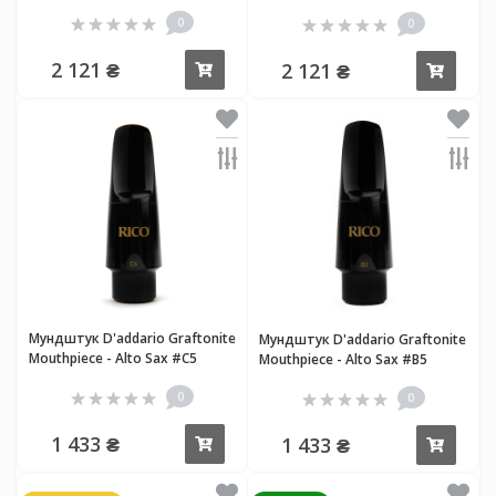
#M7
#M5
0
0
2 121 ₴
2 121 ₴
Купить
Купи
Мундштук D'addario Graftonite
Мундштук D'addario Graftonite
Mouthpiece - Alto Sax #C5
Mouthpiece - Alto Sax #B5
0
0
1 433 ₴
1 433 ₴
Купить
Купи