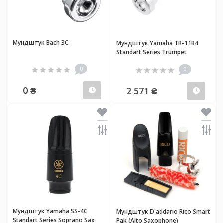
Мундштук Bach 3C
Мундштук Yamaha TR-11B4
Standart Series Trumpet
0
0
0 ₴
2 571 ₴
Предзаказ
Пред
Мундштук Yamaha SS-4C
Мундштук D'addario Rico Smart
Standart Series Soprano Sax
Pak (Alto Saxophone)