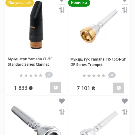
Популярный
Новинки
Мундштук Yamaha CL-5C
Мундштук Yamaha TR-16C4-GP
Standard Series Clarinet
GP Series Trumpet
0
0
1 833 ₴
7 101 ₴
Предзаказ
Пред