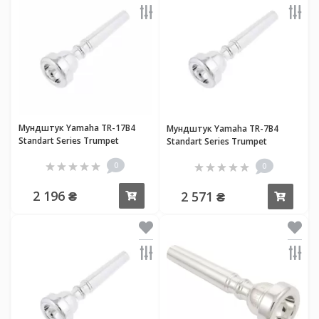
Мундштук Yamaha TR-17B4
Мундштук Yamaha TR-7B4
Standart Series Trumpet
Standart Series Trumpet
0
0
2 196 ₴
2 571 ₴
Купить
Купи