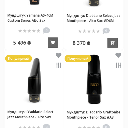
Мундштук Yamaha AS-4CM
Мундштук D'addario Select Jazz
Custom Series Alto Sax
Mouthpiece - Alto Sax #D6M
(6M)
0
0
5 496 ₴
8 370 ₴
Купить
Купи
Популярный
Популярный
Мундштук D'addario Select
Мундштук D'addario Graftonite
Jazz Mouthpiece - Alto Sax
Mouthpiece - Tenor Sax #A3
#D8M
0
0