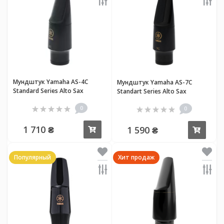
Мундштук Yamaha AS-4C
Мундштук Yamaha AS-7C
Standard Series Alto Sax
Standart Series Alto Sax
0
0
1 710 ₴
1 590 ₴
Купить
Купи
Популярный
Хит продаж