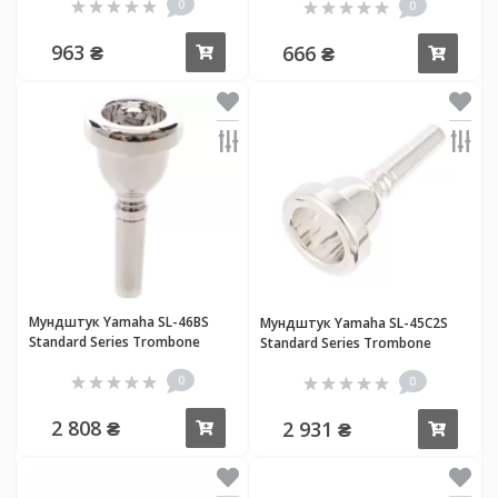
0
0
963 ₴
666 ₴
Купить
Купи
Мундштук Yamaha SL-46BS
Мундштук Yamaha SL-45C2S
Standard Series Trombone
Standard Series Trombone
0
0
2 808 ₴
2 931 ₴
Купить
Купи