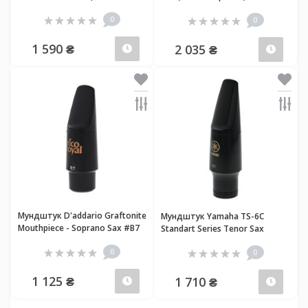
0
0
В
В
1 590 ₴
2 035 ₴
наличии
нали
Мундштук D'addario Graftonite
Мундштук Yamaha TS-6C
Mouthpiece - Soprano Sax #B7
Standart Series Tenor Sax
0
0
В
В
1 125 ₴
1 710 ₴
наличии
нали