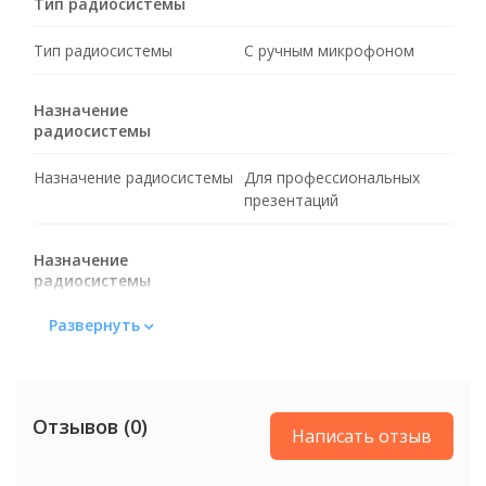
Тип радиосистемы
Тип радиосистемы
С ручным микрофоном
Назначение
радиосистемы
Назначение радиосистемы
Для профессиональных
презентаций
Назначение
радиосистемы
Развернуть
Назначение радиосистемы
Для вокала
Радиодапазон
Отзывов (0)
Радиодапазон
UHF
Написать отзыв