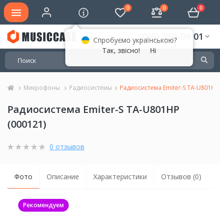
0
0
0
(066) 050-09-01
Спробуємо українською?
Так, звісно!
Ні
Микрофоны
Радиосистемы
Радиосистема Emiter-S TA-U801HP
Радиосистема Emiter-S TA-U801HP
(000121)
0 отзывов
Фото
Описание
Характеристики
Отзывов (0)
Рекомендуем