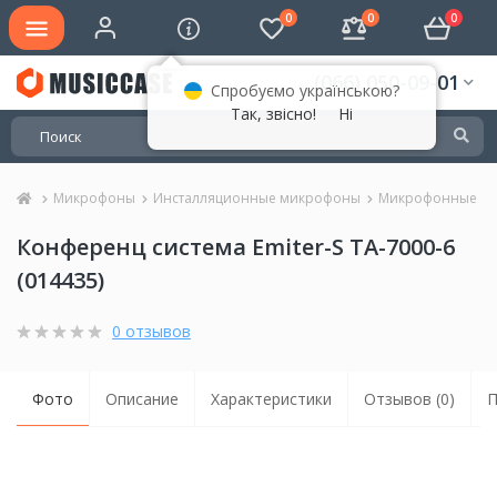
0
0
0
(066) 050-09-01
Спробуємо українською?
Так, звісно!
Ні
Микрофоны
Инсталляционные микрофоны
Микрофонные си
Конференц система Emiter-S TA-7000-6
(014435)
0 отзывов
Фото
Описание
Характеристики
Отзывов (0)
П