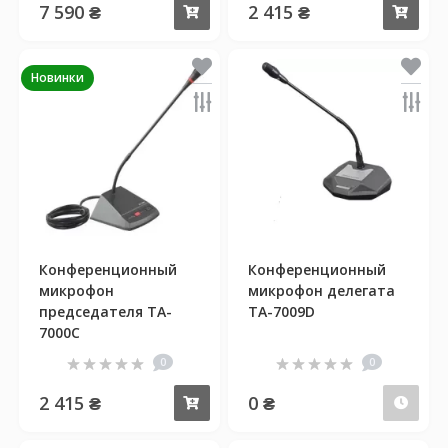
7 590 ₴
2 415 ₴
Купить
Куп
Новинки
Конференционный
Конференционный
микрофон
микрофон делегата
председателя TA-
TA-7009D
7000C
0
0
2 415 ₴
0 ₴
Купить
Пре