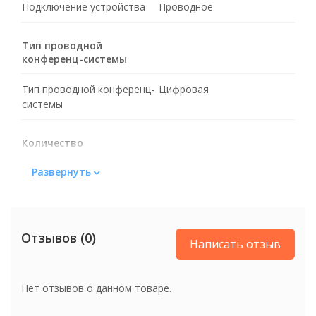
Подключение устройства
Проводное
Тип проводной
конференц-системы
Тип проводной конференц-
Цифровая
системы
Количество
пользователей
Развернуть
Количество
6 чел.
пользователей
Отзывов (0)
Цвет
Написать отзыв
Цвет
Серый
Нет отзывов о данном товаре.