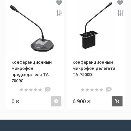
Конференционный
Конференционный
микрофон
микрофон делегата
председателя TA-
TA-7500D
7009C
0
0
0 ₴
6 900 ₴
Предзаказ
Куп