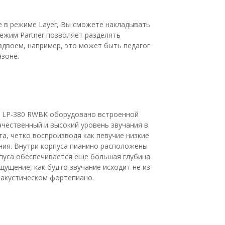
е в режиме Layer, Вы сможете накладывать
Режим Partner позволяет разделять
вдвоем, например, это может быть педагог
азоне.
но LP-380 RWBK оборудовано встроенной
ачественный и высокий уровень звучания в
а, четко воспроизводя как певучие низкие
ния. Внутри корпуса пианино расположены
рпуса обеспечивается еще большая глубина
ущение, как будто звучание исходит не из
м акустическом фортепиано.