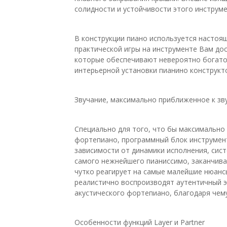
солидности и устойчивости этого инструме
В конструкции пиано используется настоя
практической игры на инструменте Вам дос
которые обеспечивают невероятно богатое
интерьерной установки пианино конструкто
Звучание, максимально приближенное к зв
Специально для того, что бы максимально
фортепиано, программный блок инструмент
зависимости от динамики исполнения, сис
самого нежнейшего пианиссимо, заканчива
чутко реагирует на самые малейшие нюансы
реалистично воспроизводят аутентичный э
акустического фортепиано, благодаря чем
Особенности функций Layer и Partner