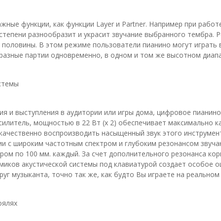
ные функции, как функции Layer и Partner. Например при работ
 степени разнообразит и украсит звучание выбранного тембра. 
ю половины. В этом режиме пользователи пианино могут играть 
 разные партии одновременно, в одном и том же высотном диап
стемы
ия и выступления в аудитории или игры дома, цифровое пиани
усилитель, мощностью в 22 Вт (x 2) обеспечивает максимально к
 качественно воспроизводить насыщенный звук этого инструмент
нии с широким частотным спектром и глубоким резонансом звуча
ром по 100 мм. каждый. За счет дополнительного резонанса ко
миков акустической системы под клавиатурой создает особое ощ
круг музыканта, точно так же, как будто Вы играете на реально
оялях