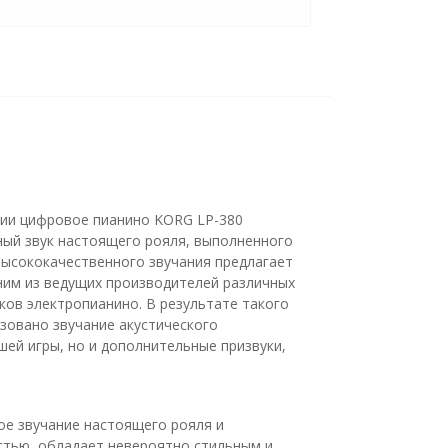
ции цифровое пианино KORG LP-380
ный звук настоящего рояля, выполненного
высококачественного звучания предлагает
ним из ведущих производителей различных
ков электропианино. В результате такого
зовано звучание акустического
ей игры, но и дополнительные призвуки,
ое звучание настоящего рояля и
остью, обладает невероятно стильным и