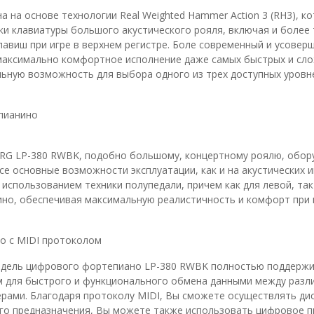
 на основе технологии Real Weighted Hammer Action 3 (RH3), 
ки клавиатуры большого акустического рояля, включая и более 
клавиш при игре в верхнем регистре. Боле современный и усов
максимально комфортное исполнение даже самых быстрых и сло
льную возможность для выбора одного из трех доступных уровн
пианино
RG LP-380 RWBK, подобно большому, концертному роялю, обор
се основные возможности эксплуатации, как и на акустических 
использованием техники полупедали, причем как для левой, так
ино, обеспечивая максимальную реалистичность и комфорт при 
о с MIDI протоколом
модель цифрового фортепиано LP-380 RWBK полностью поддержи
 для быстрого и функционального обмена данными между раз
рами. Благодаря протоколу MIDI, Вы сможете осуществлять ди
го предназначения, Вы можете также использовать цифровое пи