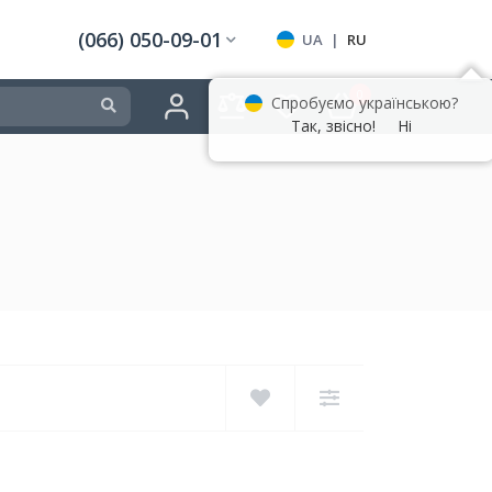
(066) 050-09-01
UA
|
RU
0
Спробуємо українською?
Так, звісно!
Ні