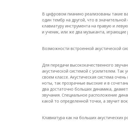
В цифровом пианино реализованы такие важ
один тембр на другой, что в значительной
клавиатуру инструмента на правую и леву
и ученик, или же два музыканта, играющие
Возможности встроенной акустической си
Для передачи высококачественного звучан
акустической системой с усилителем. Так 
своем классе. Акустическая система очень
ноты, так прозрачные высокие и в сочета
два достаточно больших динамика, диамет
звучания. Специальное расположение дина
какой то определенной точки, а звучит во
Клавиатура как на больших акустических р