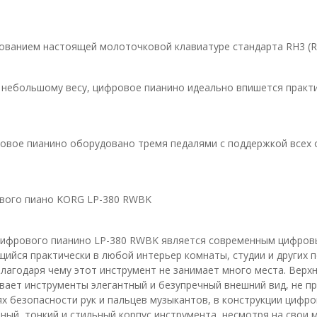
ованием настоящей молоточковой клавиатуре стандарта RH3 (Re
 небольшому весу, цифровое пианино идеально впишется практи
ифровое пианино оборудовано тремя педалями с поддержкой всех
ового пиано KORG LP-380 RWBK
ифрового пианино LP-380 RWBK является современным цифровы
ийся практически в любой интерьер комнаты, студии и других п
лагодаря чему этот инструмент не занимает много места. Верхн
вает инструменты элегантный и безупречный внешний вид, не п
ях безопасности рук и пальцев музыкантов, в конструкции цифр
ный, тонкий и стильный корпус инструмента, несмотря на свои