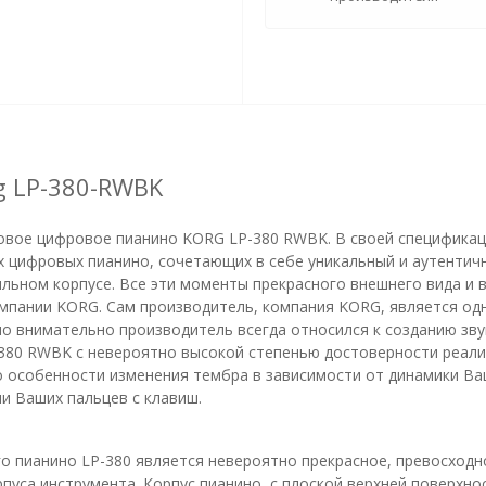
 LP-380-RWBK
овое цифровое пианино KORG LP-380 RWBK. В своей специфика
х цифровых пианино, сочетающих в себе уникальный и аутентич
ильном корпусе. Все эти моменты прекрасного внешнего вида и 
мпании KORG. Сам производитель, компания KORG, является од
о внимательно производитель всегда относился к созданию зву
380 RWBK с невероятно высокой степенью достоверности реали
о особенности изменения тембра в зависимости от динамики Ваш
ии Ваших пальцев с клавиш.
 пианино LP-380 является невероятно прекрасное, превосходн
пуса инструмента. Корпус пианино, с плоской верхней поверхн