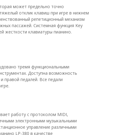
которая может предельно точно
тяжелый отклик клавиш при игре в нижнем
ершенствованный репетиционный механизм
жных пассажей. Системная функция Key
ей жесткости клавиатуры пианино.
удовано тремя функциональными
инструментах. Доступна возможность
 и правой педалей. Все педали
игре.
вает работу с протоколом MIDI,
личными электронными музыкальными
станционное управление различными
анино LP-380 в качестве