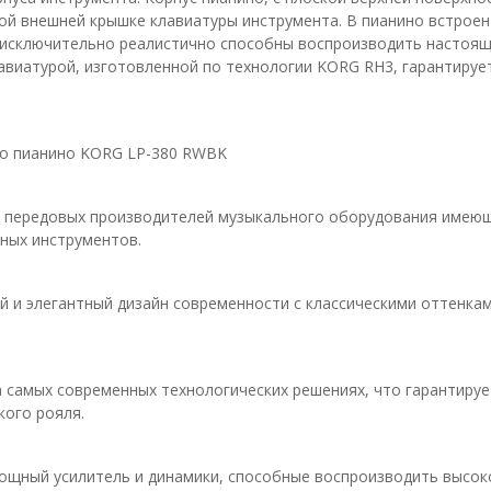
й внешней крышке клавиатуры инструмента. В пианино встроен
 исключительно реалистично способны воспроизводить настояще
авиатурой, изготовленной по технологии KORG RH3, гарантиру
го пианино KORG LP-380 RWBK
з передовых производителей музыкального оборудования имеющ
ных инструментов.
ый и элегантный дизайн современности с классическими оттенка
а самых современных технологических решениях, что гарантиру
кого рояля.
мощный усилитель и динамики, способные воспроизводить высок