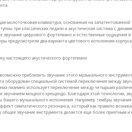
нта.
щая молоточковая клавиатура, основанная на запатентованной 
тупны три классических педали и акустическая система с дина
 звучание цифрового фортепиано и естественные ощущения в в
ры предусмотрели два варианта цветового исполнения корпуса -
уку настоящего акустического фортепиано
 возможно приблизить звучание этого музыкального инструмент
а оборудован специальной системой переключения между звуча
тема пианино использует переключение между четырьмя различ
я звучанием мощного крещендо. Благодаря этой технологии, зву
 Вашего музыкального исполнения. Например тембры звучания Cl
ффект симпатического резонанса, который как правило возника
у общее звучание инструмента делается еще более приятным и 