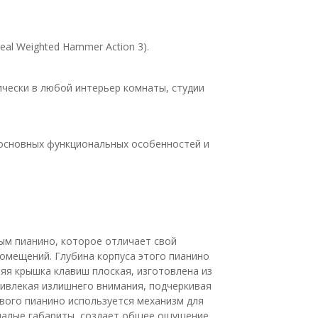
al Weighted Hammer Action 3).
чески в любой интерьер комнаты, студии
 основных функциональных особенностей и
м пианино, которое отличает свой
омещений. Глубина корпуса этого пианино
яя крышка клавиш плоская, изготовлена из
ривлекая излишнего внимания, подчеркивая
ового пианино используется механизм для
 малые габариты, создает общее ощущение