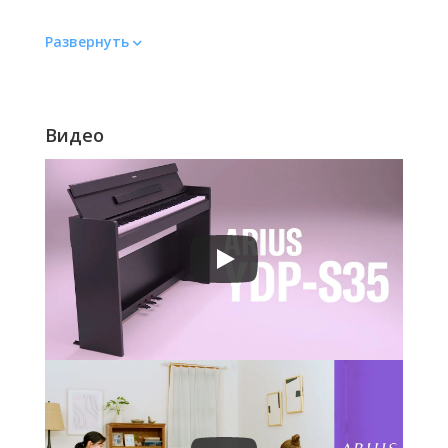
Количество тембров
Развернуть
Количество тембров
До 10
Вид
Видео
Вид
Для домашнего
пользования
Цвет
Цвет
Белый
Вес
Вес
37.5 кг