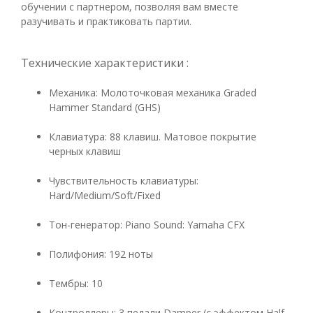
обучении с партнером, позволяя вам вместе
разучивать и практиковать партии.
Технические характеристики :
Механика: Молоточковая механика
Graded
Hammer Standard (GHS)
Клавиатура: 88 клавиш. Матовое покрытие
черных клавиш
Чувствительность клавиатуры:
Hard/Medium/Soft/Fixed
Тон
-
генератор
: Piano Sound: Yamaha CFX
Полифония
: 192
ноты
Тембры
: 10
Контроллеры
: 3
педали
Damper (
с эффектом
Half