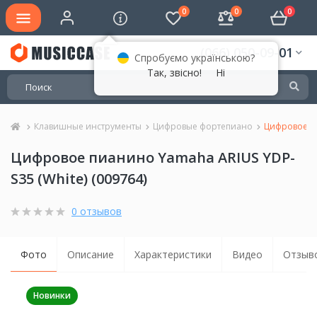
0
0
0
(066) 050-09-01
Спробуємо українською?
Так, звісно!
Ні
Клавишные инструменты
Цифровые фортепиано
Цифровое пи
Цифровое пианино Yamaha ARIUS YDP-
S35 (White) (009764)
0 отзывов
Фото
Описание
Характеристики
Видео
Отзыво
Новинки