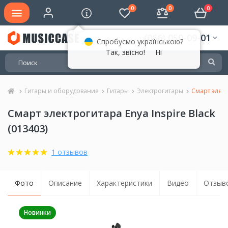
0
0
0
(066) 050-09-01
Спробуємо українською?
Так, звісно!
Ні
Гитары и оборудование
Гитары
Электрогитары
Смарт элект
Смарт электрогитара Enya Inspire Black
(013403)
1 отзывов
Фото
Описание
Характеристики
Видео
Отзыво
Новинки