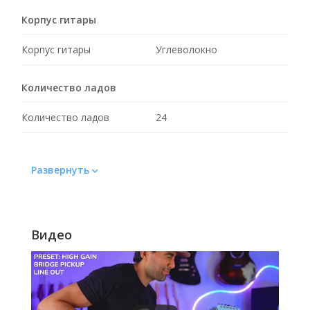
Корпус гитары
Корпус гитары
Углеволокно
Количество ладов
Количество ладов
24
Звукосниматели
Развернуть
Звукосниматели
Активные
Накладка грифа
Видео
Накладка грифа
ABS-пластик
Цвет