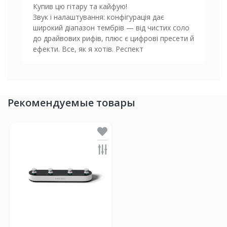
Купив цю гітару та кайфую!
Звук і налаштування: конфігурація дає
широкий діапазон тембрів — від чистих соло
до драйвових рифів, плюс є цифрові пресети й
ефекти. Все, як я хотів. Респект
Рекомендуемые товары