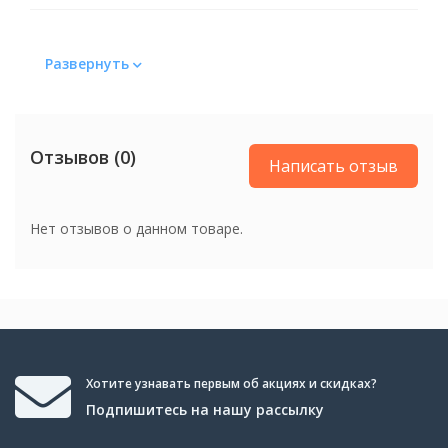
Накладка грифа
Развернуть
Накладка грифа
Черное дерево
Размер
Отзывов (0)
Написать отзыв
Размер
4/4
Нет отзывов о данном товаре.
Мензура гитары
Мензура гитары
646 мм (25.4")
Особенности
Особенности
Чехол в комплекте
Хотите узнавать первым об акциях и скидках?
Подпишитесь на нашу рассылку
Цвет