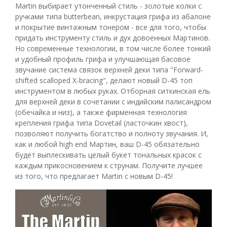
Martin выбирает утонченный стиль - золотые колки с
ручками типа butterbean, инкрустация грифа из абалоне
и покрытие винтажным тонером - все для того, чтобы
придать инструменту стиль и дух довоенных Мартинов.
Но современные технологии, в том числе более тонкий
и удобный профиль грифа и улучшающая басовое
звучание система связок верхней деки типа "Forward-
shifted scalloped X-bracing", делают новый D-45 топ
инструментом в любых руках. Отборная ситкинская ель
для верхней деки в сочетании с индийским палисандром
(обечайка и низ), а также фирменная технология
крепления грифа типа Dovetail (ласточкин хвост),
позволяют получить богатство и полноту звучания. И,
как и любой high end Мартин, ваш D-45 обязательно
будет выплескивать целый букет тональных красок с
каждым прикосновением к струнам. Получите лучшее
из того, что предлагает Martin с новым D-45!