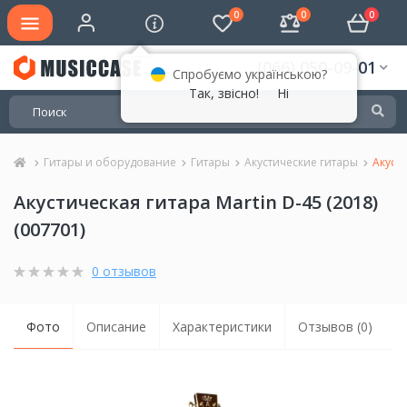
0
0
0
(066) 050-09-01
Спробуємо українською?
Так, звісно!
Ні
Гитары и оборудование
Гитары
Акустические гитары
Акусти
Акустическая гитара Martin D-45 (2018)
(007701)
0 отзывов
Фото
Описание
Характеристики
Отзывов (0)