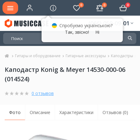
0
0
0
(066) 050-09-01
Спробуємо українською?
Так, звісно!
Ні
Гитары и оборудование
Гитарные аксессуары
Каподастры
Каподастр Konig & Meyer 14530-000-06
(014524)
0 отзывов
Фото
Описание
Характеристики
Отзывов (0)