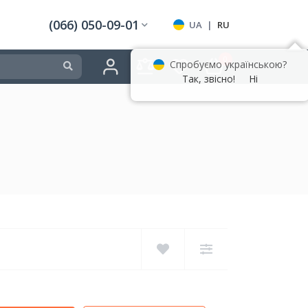
(066) 050-09-01
UA
|
RU
0
Спробуємо українською?
Так, звісно!
Ні