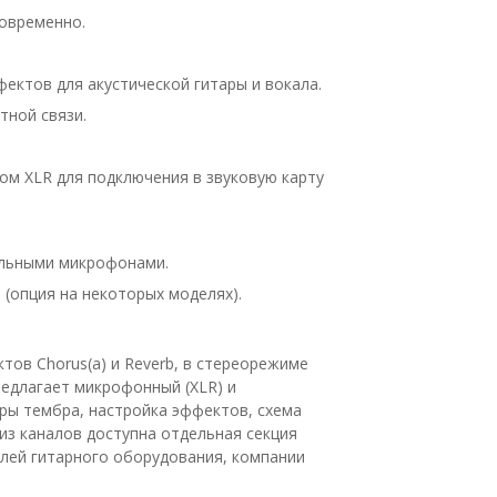
овременно.
ектов для акустической гитары и вокала.
тной связи.
мом XLR для подключения в звуковую карту
кальными микрофонами.
 (опция на некоторых моделях).
ов Chorus(а) и Reverb, в стереорежиме
едлагает микрофонный (XLR) и
оры тембра, настройка эффектов, схема
 из каналов доступна отдельная секция
елей гитарного оборудования, компании