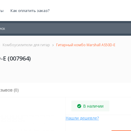
ты
Как оплатить заказ?
Комбоусилители для гитар
Гитарный комбо Marshall AS50D-E
E (007964)
зывов (0)
В наличии
Нашли дешевле?