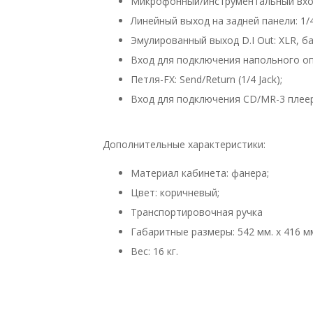
Микрофонный/инструментальный вход: 
Линейный выход на задней панели: 1/4
Эмулированный выход D.I Out: XLR, б
Вход для подключения напольного опц
Петля-FX: Send/Return (1/4 Jack);
Вход для подключения CD/MR-3 плеера
Дополнительные характеристики:
Материал кабинета: фанера;
Цвет: коричневый;
Транспортировочная ручка
Габаритные размеры: 542 мм. х 416 мм
Вес: 16 кг.