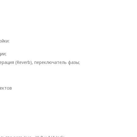
ойки:
ии;
ерация (Reverb), переключатель фазы;
ектов