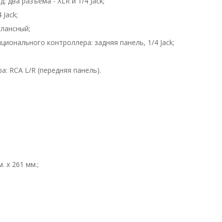
два разъёма - XLR и 1/4 Jack;
 Jack;
алансный;
ионального контроллера: задняя панель, 1/4 Jack;
: RCA L/R (передняя панель).
. х 261 мм.;