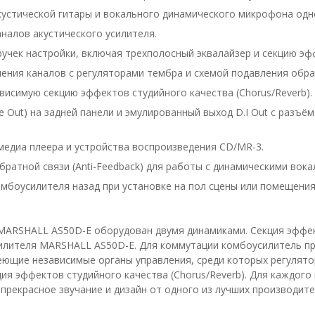
устической гитары и вокального динамического микрофона одн
налов акустического усилителя.
учек настройки, включая трехполосный эквалайзер и секцию эфф
ения каналов с регуляторами тембра и схемой подавления обра
висимую секцию эффектов студийного качества (Chorus/Reverb).
 Out) на задней панели и эмулированный выход D.I Out с разъё
 медиа плеера и устройства воспроизведения CD/MR-3.
братной связи (Anti-Feedback) для работы с динамическими во
омбоусилителя назад при установке на пол сцены или помещения
MARSHALL AS50D-E оборудован двумя динамиками. Секция эффект
илителя MARSHALL AS50D-E. Для коммутации комбоусилитель пр
имеющие независимые органы управления, среди которых регулят
ция эффектов студийного качества (Chorus/Reverb). Для каждого
 прекрасное звучание и дизайн от одного из лучших производит