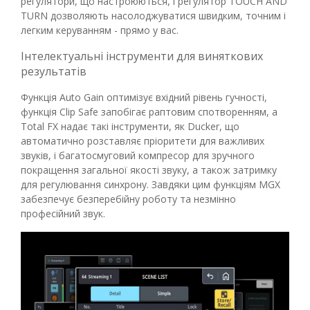
регулятори, що настроюються, і регулятор TOUCH AND
TURN дозволяють насолоджуватися швидким, точним і
легким керуванням - прямо у вас.
Інтелектуальні інструменти для виняткових
результатів
Функція Auto Gain оптимізує вхідний рівень гучності,
функція Clip Safe запобігає раптовим спотворенням, а
Total FX надає такі інструменти, як Ducker, що
автоматично розставляє пріоритети для важливих
звуків, і багатосмуговий компресор для зручного
покращення загальної якості звуку, а також затримку
для регулювання синхрону. Завдяки цим функціям MGX
забезпечує безперебійну роботу та незмінно
професійний звук.