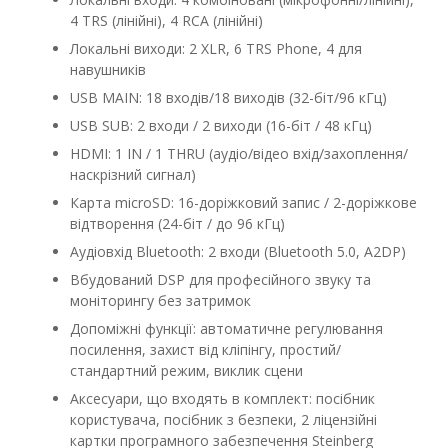
4 TRS (лінійні), 4 RCA (лінійні)
Локальні виходи: 2 XLR, 6 TRS Phone, 4 для
навушників
USB MAIN: 18 входів/18 виходів (32-біт/96 кГц)
USB SUB: 2 входи / 2 виходи (16-біт / 48 кГц)
HDMI: 1 IN / 1 THRU (аудіо/відео вхід/захоплення/
наскрізний сигнал)
Карта microSD: 16-доріжковий запис / 2-доріжкове
відтворення (24-біт / до 96 кГц)
Аудіовхід Bluetooth: 2 входи (Bluetooth 5.0, A2DP)
Вбудований DSP для професійного звуку та
моніторингу без затримок
Допоміжні функції: автоматичне регулювання
посилення, захист від кліпінгу, простий/
стандартний режим, виклик сцени
Аксесуари, що входять в комплект: посібник
користувача, посібник з безпеки, 2 ліцензійні
картки програмного забезпечення Steinberg