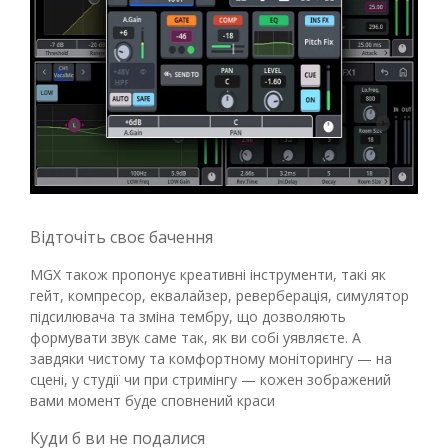
Відточіть своє бачення
MGX також пропонує креативні інструменти, такі як
гейт, компресор, еквалайзер, реверберація, симулятор
підсилювача та зміна тембру, що дозволяють
формувати звук саме так, як ви собі уявляєте. А
завдяки чистому та комфортному моніторингу — на
сцені, у студії чи при стримінгу — кожен зображений
вами момент буде сповнений краси
Куди б ви не подалися