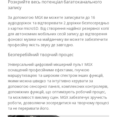
Розкрийте весь потенціал багатоканального
запису
За допомогою MGX ви можете записувати до 16
аудіодоріжок та відтворювати 2 доріжки безпосередньо
з картки microSD. Від створення надійної резервної копії
для автономних мобільних сесій запису до відтворення
фонової музики на майданчику ви можете забезпечити
професійну якість звуку де завгодно.
Безперебійний творчий процес
Універсальний цифровий мікшерний пульт MGX
оснащений професійними ефектами, гнучкою
маршрутизацією та широким спектром інших функцій,
якими можна швидко та інтуїтивно керувати за
допомогою сенсорної панелі, комплексних контролерів,
допоміжних функцій, що оптимізують робочий процес,
та можливості виклику сцен. MGX забезпечує зручність
роботи, дозволяючи зосередитися на творчому процесі
та не переривати його.