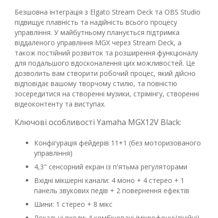
Безшовна інтеграція з Elgato Stream Deck та OBS Studio
підвищує плавність та надійність всього процесу
управління. У майбутньому планується підтримка
віддаленого управління MGX через Stream Deck, а
також постійний розвиток та розширення функціоналу
для подальшого вдосконалення цих можливостей. Це
дозволить вам створити робочий процес, який дійсно
відповідає вашому творчому стилю, та повністю
зосередитися на створенні музики, стрімінгу, створенні
відеоконтенту та виступах.
Ключові особливості Yamaha MGX12V Black:
Конфігурація фейдерів 11+1 (без моторизованого
управління)
4,3" сенсорний екран із п'ятьма регуляторами
Вхідні мікшерні канали: 4 моно + 4 стерео + 1
панель звукових педів + 2 повернення ефектів
Шини: 1 стерео + 8 мікс
Локальні входи: 4 комбіновані (мікрофонні/лінійні),