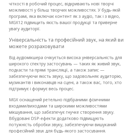
чіткості в робочий процес, відкривають нові творчі
можливості у більш творчих можливостях. У будь-якій
програмі, яка включає контент як з аудіо, так і з відео,
MGX12 підвищить якість вашої продукції та приверне
увагу аудиторії.
Універсальність та професійний звук, на який ви
можете розраховувати
Від аудіомікшера очікується висока універсальність для
широкого спектру застосувань — таких як живий звук,
подкасти та прямі трансляції, а також запис —
забезпечуючи якість звуку, що задовольняє аудиторію,
музикантів і виконавців на сцені, а також вас, того, хто
підтримує і формує весь процес.
MGX оснащений ретельно підібраними фізичними
входами/виходами та широкими можливостями
мікшування, що забезпечує гнучке створення звуку.
Вбудовані DSP-ефекти додатково підвищують
потужність обробки звуку, забезпечуючи вишуканий
професійний звук для будь-якого застосування.