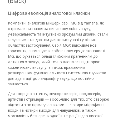
(Black)
Цифрова еволюція аналогової класики
Компактні аналогові мікшери серії MG від Yamaha, які
отримали визнання за виняткову якість звуку,
універсальність та інтуїтивно зрозумілий дизайн, стали
галузевим стандартом для користувачів у різних
областях застосування. Серія MGX відкриває нові
горизонти, знаменуючи собою нову еру досконалості
MG, що рухається більш глибоким прагненням до
«істинного звуку», який точно вловлює і відтворює
кожен нюанс виступу, а також вражаючим
розширенням функціональності і системною гнучкістю
для адаптації до ландшафту звуку, що постійно
змінюється.
Для творців контенту, звукорежисерів, продюсерів,
артистів і стримерів — і особливо для тих, хто створює
підкасти з чотирма учасниками — чотири мікрофонні
входи та чотири виходи для навушників, а також
можливість безперешкодної інтеграції відео високої