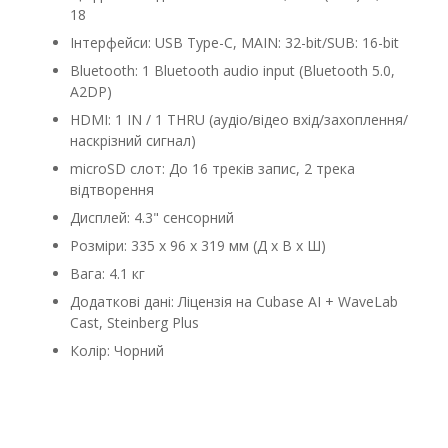
18
Інтерфейси: USB Type-C, MAIN: 32-bit/SUB: 16-bit
Bluetooth: 1 Bluetooth audio input (Bluetooth 5.0,
A2DP)
HDMI: 1 IN / 1 THRU (аудіо/відео вхід/захоплення/
наскрізний сигнал)
microSD слот: До 16 треків запис, 2 трека
відтворення
Дисплей: 4.3" сенсорний
Розміри: 335 х 96 х 319 мм (Д х В х Ш)
Вага: 4.1 кг
Додаткові дані: Ліцензія на Cubase AI + WaveLab
Cast, Steinberg Plus
Колір: Чорний