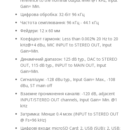
reference to the nominal output level @1 kHz, Input
Gain= Min.
Цифрова обробка: 32-біт 96 кГц
Частота семплювання: 96 кГц - 44.1 кГц
Фейдери: 12 x 60 мм
Коефіцієнт гармонік: Less than 0.002% 20 Hz to 20
kHz@+4 dBu, MIC INPUT to STEREO OUT, Input
Gain=Min.
Динамічний діапазон: 125 dB typ., DAC to STEREO
OUT, 115 dB typ., INPUT to MAIN OUT, Input
Gain=Min.
Сигнал/шум: -128 dBu typ., Input Gain= Max., -108
dBu, ST main off
Взаємне проникнення каналів: -120 dB, adjacent
INPUT/STEREO OUT channels, Input Gain= Min. @1
kHz
Затримка: Менше 0.4 мсек (INPUT to STEREO OUT
@ Fs=96 kHz)
Цифрові входи: microSD Card: 2, USB (SUB): 2, USB: