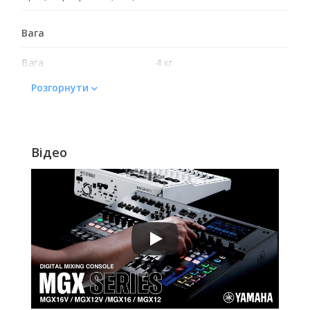
Вага
Вага
4 кг
Розгорнути
Відео