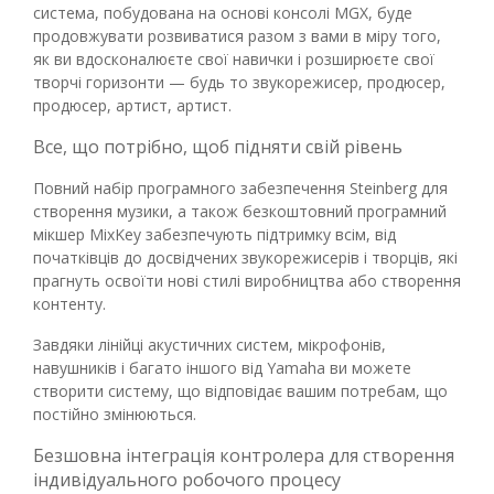
система, побудована на основі консолі MGX, буде
продовжувати розвиватися разом з вами в міру того,
як ви вдосконалюєте свої навички і розширюєте свої
творчі горизонти — будь то звукорежисер, продюсер,
продюсер, артист, артист.
Все, що потрібно, щоб підняти свій рівень
Повний набір програмного забезпечення Steinberg для
створення музики, а також безкоштовний програмний
мікшер MixKey забезпечують підтримку всім, від
початківців до досвідчених звукорежисерів і творців, які
прагнуть освоїти нові стилі виробництва або створення
контенту.
Завдяки лінійці акустичних систем, мікрофонів,
навушників і багато іншого від Yamaha ви можете
створити систему, що відповідає вашим потребам, що
постійно змінюються.
Безшовна інтеграція контролера для створення
індивідуального робочого процесу