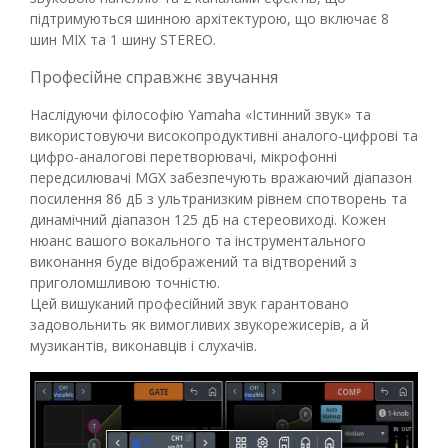
підтримуються шинною архітектурою, що включає 8
шин MIX та 1 шину STEREO.
Професійне справжнє звучання
Наслідуючи філософію Yamaha «Істинний звук» та
використовуючи високопродуктивні аналого-цифрові та
цифро-аналогові перетворювачі, мікрофонні
передсилювачі MGX забезпечують вражаючий діапазон
посилення 86 дБ з ультранизким рівнем спотворень та
динамічний діапазон 125 дБ на стереовиході. Кожен
нюанс вашого вокального та інструментального
виконання буде відображений та відтворений з
приголомшливою точністю.
Цей вишуканий професійний звук гарантовано
задовольнить як вимогливих звукорежисерів, а й
музикантів, виконавців і слухачів.