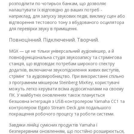
розподілити по чотирьох банкам, що дозволяє
налаштувати їх відповідно до ваших потреб -
наприклад, для запуску звукових педів, виклику сцен або
відтворення тестового тону з вбудованого осцилятора
для перевірки звуку в приміщенні.
Повноцінний. Підключений. Творчий.
MGX — це не тільки універсальний аудіомікшер, а й
повнофункціональна студія звукозапису та стрімінгова
станція, що відповідає потребам широкого спектру
додатків, включаючи звукопідсилення живих виступів,
стрімінг та аудіовиробництво. При використанні спільно
з програмним мікшером Steinberg MixKey, користувачі
можуть легко керувати всіма аудіосигналами на своєму
ПК. У майбутніх оновленнях також планується
безшовна інтеграція з USB-контролером Yamaha CC1 та
контролером Elgato Stream Deck для подальшого
покращення робочого процесу та роботи системи.
Завдяки лінійці сумісних продуктів Yamaha і
безперервним оновленням, що постійно розширюється,