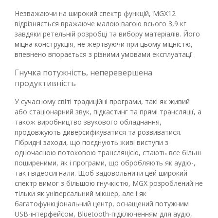
Незважаючи на широкий спектр функцій, MGX12
відрізняється вражаюче малою вагою всього 3,9 кг
завдяки ретельній розробці та вибору матеріалів. Його
міцна конструкція, не жертвуючи при цьому міцністю,
впевнено впорається з різними умовами експлуатації
Гнучка потужність, неперевершена
продуктивність
У сучасному світі традиційні програми, такі як живий
або стаціонарний звук, підкастинг та прямі трансляції, а
також виробництво звукового обладнання,
продовжують диверсифікуватися та розвиватися.
Гібридні заходи, що поєднують живі виступи з
одночасною потоковою трансляцією, стають все більш
поширеними, як і програми, що обробляють як аудіо-,
так і відеосигнали. Щоб задовольнити цей широкий
спектр вимог з більшою гнучкістю, MGX розроблений не
тільки як універсальний мікшер, але і як
багатофункціональний центр, оснащений потужним
USB-інтерфейсом, Bluetooth-підключенням для аудіо,