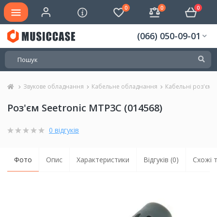
0
0
0
(066) 050-09-01
Звукове обладнання
Кабельне обладнання
Кабельні роз'єми
Роз'єм Seetronic MTP3C (014568)
0 відгуків
Фото
Опис
Характеристики
Відгуків (0)
Схожі 