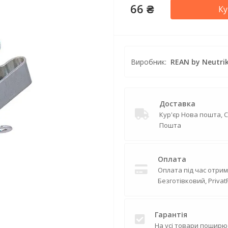
66 ₴
Ку
Виробник:
REAN by Neutri
Доставка
Кур'єр Нова пошта, 
Пошта
Оплата
Оплата під час отрим
Безготівковий, Privat
Гарантія
На усі товари поширю