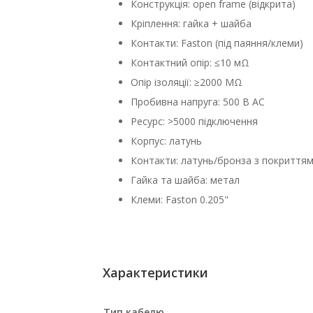
Конструкція: open frame (відкрита)
Кріплення: гайка + шайба
Контакти: Faston (під паяння/клеми)
Контактний опір: ≤10 мΩ
Опір ізоляції: ≥2000 MΩ
Пробивна напруга: 500 В AC
Ресурс: >5000 підключення
Корпус: латунь
Контакти: латунь/бронза з покриттям
Гайка та шайба: метал
Клеми: Faston 0.205"
Характеристики
Тип кабелю