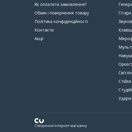
Як оплатити замовлення?
Генера
Обмін і повернення товару
Гітари
Політика конфіденційності
Звуко
Контакти
Клавіш
Акції
Мікро
Мульт
Навуш
Оркест
Світл
Стійки
Студій
Ударні
Створення інтернет магазину