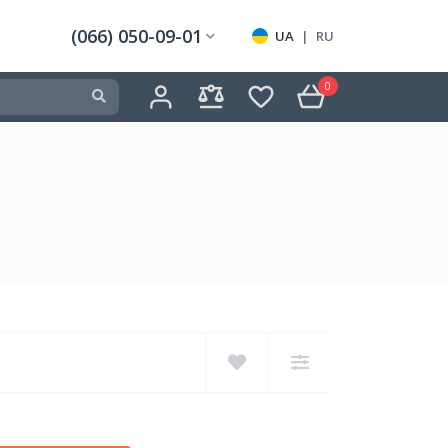
(066) 050-09-01
UA
|
RU
0