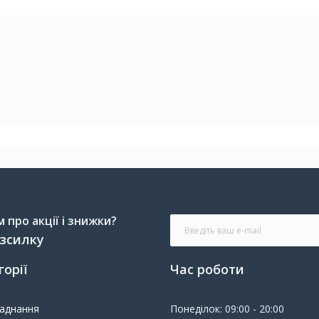
про акції і знижки?
озсилку
горії
Час роботи
ладнання
Понеділок: 09:00 - 20:00