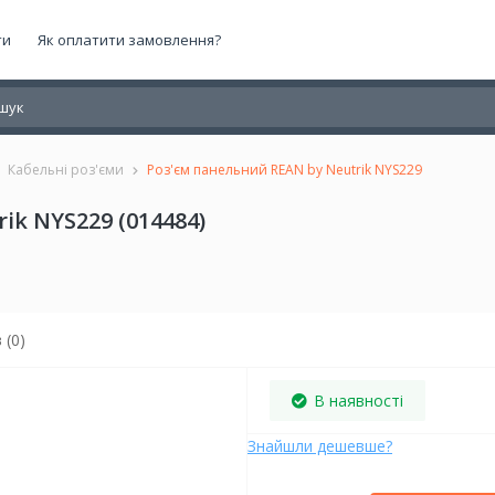
ти
Як оплатити замовлення?
Кабельні роз'єми
Роз'єм панельний REAN by Neutrik NYS229
ik NYS229 (014484)
 (0)
В наявності
Знайшли дешевше?