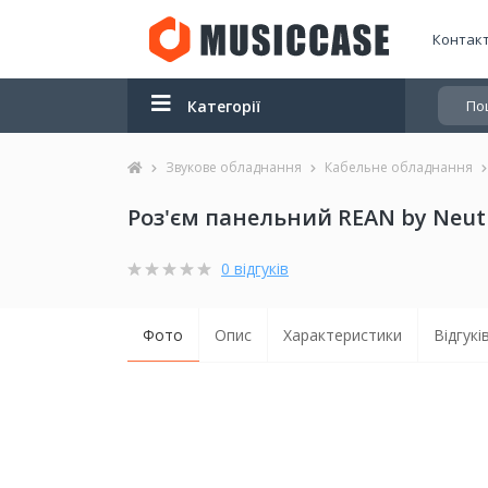
Контак
Категорії
Звукове обладнання
Кабельне обладнання
Роз'єм панельний REAN by Neutr
0 відгуків
Фото
Опис
Характеристики
Відгуків