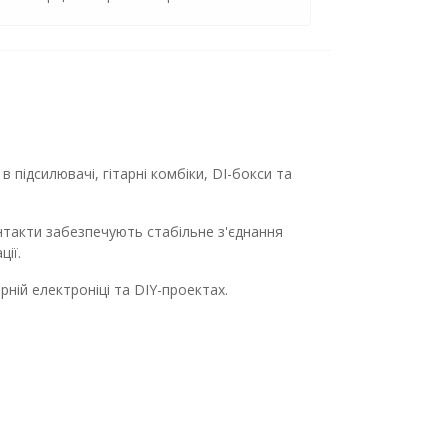
 підсилювачі, гітарні комбіки, DI-бокси та
нтакти забезпечують стабільне з'єднання
ії.
ній електроніці та DIY-проектах.