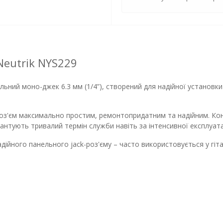
Neutrik NYS229
ьний моно-джек 6.3 мм (1/4”), створений для надійної установки в
 роз'єм максимально простим, ремонтопридатним та надійним. Ко
антують тривалий термін служби навіть за інтенсивної експлуатац
ійного панельного jack-роз'єму – часто використовується у гітар