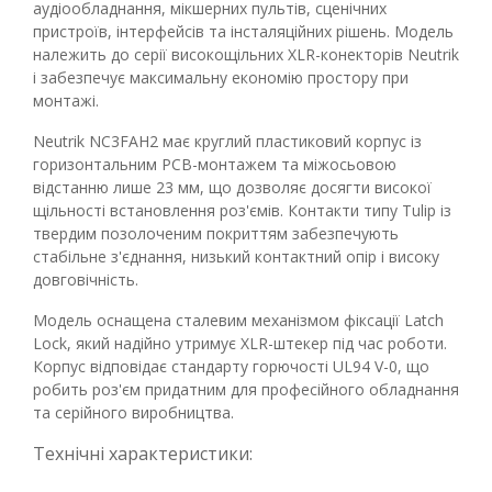
аудіообладнання, мікшерних пультів, сценічних
пристроїв, інтерфейсів та інсталяційних рішень. Модель
належить до серії високощільних XLR-конекторів Neutrik
і забезпечує максимальну економію простору при
монтажі.
Neutrik NC3FAH2 має круглий пластиковий корпус із
горизонтальним PCB-монтажем та міжосьовою
відстанню лише 23 мм, що дозволяє досягти високої
щільності встановлення роз'ємів. Контакти типу Tulip із
твердим позолоченим покриттям забезпечують
стабільне з'єднання, низький контактний опір і високу
довговічність.
Модель оснащена сталевим механізмом фіксації Latch
Lock, який надійно утримує XLR-штекер під час роботи.
Корпус відповідає стандарту горючості UL94 V-0, що
робить роз'єм придатним для професійного обладнання
та серійного виробництва.
Технічні характеристики: