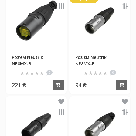
Роз'єм Neutrik
Роз'єм Neutrik
NE8MX-B
NE8MX-B
0
0
221 ₴
94 ₴
Купити
Куп