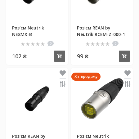
Роз'єм Neutrik
Роз'єм REAN by
NE8MX-B
Neutrik RCEM-Z-000-1
0
0
102 ₴
99 ₴
Купити
Куп
Хіт продажу
Роз'єм REAN by
Роз'єм Neutrik