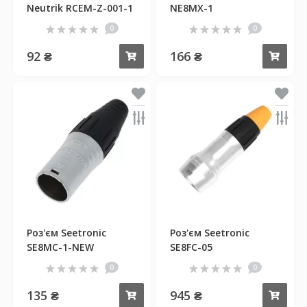
Neutrik RCEM-Z-001-1
NE8MX-1
0
0
92 ₴
166 ₴
Купити
Куп
Роз'єм Seetronic
Роз'єм Seetronic
SE8MC-1-NEW
SE8FC-05
0
0
135 ₴
945 ₴
Купити
Куп