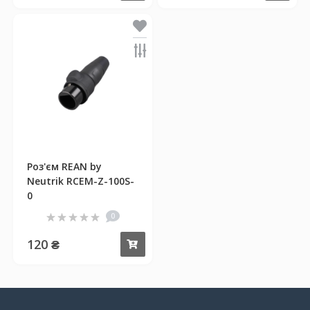
Роз'єм REAN by
Neutrik RCEM-Z-100S-
0
0
120 ₴
Купити