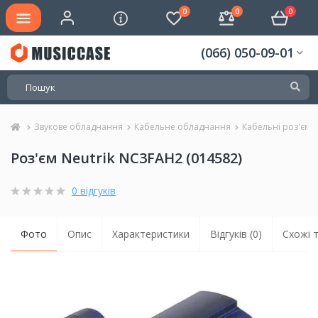
0
0
0
(066) 050-09-01
Звукове обладнання
Кабельне обладнання
Кабельні роз'єми
Роз'єм Neutrik NC3FAH2 (014582)
0 відгуків
Фото
Опис
Характеристики
Відгуків (0)
Схожі 