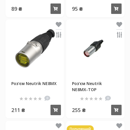
89 ₴
95 ₴
Купити
Куп
Роз'єм Neutrik NE8MX
Роз'єм Neutrik
NE8MX-TOP
0
0
211 ₴
255 ₴
Купити
Куп
Популярний