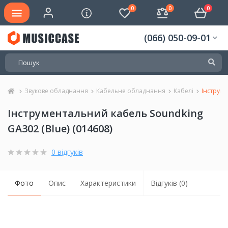
0
0
0
(066) 050-09-01
Звукове обладнання
Кабельне обладнання
Кабелі
Інструме
Інструментальний кабель Soundking
GA302 (Blue) (014608)
0 відгуків
Фото
Опис
Характеристики
Відгуків (0)