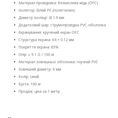
Матеріал провідника: безкиснева мідь (OFC)
Ізолятор: білий PE (поліетилен)
Діаметр ізоляції: Ø 1.9 мм
Додатковий шар: струмопровідна PVC-оболонка
Екранування: кручений екран OFC
Структура екрана: 64 × 0.12 мм
Покриття екрана: 85%
Опір: ≤ 9.1 Ω / 100 м
Матеріал зовнішньої оболонки: гнучкий PVC
Зовнішній діаметр: 6 мм
Колір: синій
Бухта: 100 м
Продаж: ціна за 1 метр