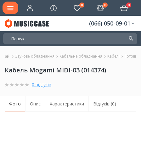
0
0
0
(066) 050-09-01
Звукове обладнання
Кабельне обладнання
Кабелі
Готовий
Кабель Mogami MIDI-03 (014374)
0 відгуків
Фото
Опис
Характеристики
Відгуків (0)