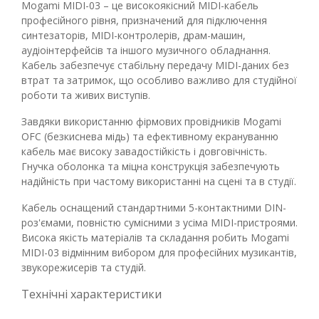
Mogami MIDI-03 – це високоякісний MIDI-кабель
професійного рівня, призначений для підключення
синтезаторів, MIDI-контролерів, драм-машин,
аудіоінтерфейсів та іншого музичного обладнання.
Кабель забезпечує стабільну передачу MIDI-даних без
втрат та затримок, що особливо важливо для студійної
роботи та живих виступів.
Завдяки використанню фірмових провідників Mogami
OFC (безкиснева мідь) та ефективному екрануванню
кабель має високу завадостійкість і довговічність.
Гнучка оболонка та міцна конструкція забезпечують
надійність при частому використанні на сцені та в студії.
Кабель оснащений стандартними 5-контактними DIN-
роз'ємами, повністю сумісними з усіма MIDI-пристроями.
Висока якість матеріалів та складання робить Mogami
MIDI-03 відмінним вибором для професійних музикантів,
звукорежисерів та студій.
Технічні характеристики