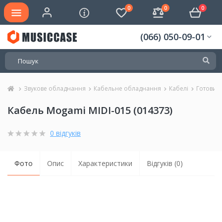
0
0
0
(066) 050-09-01
Звукове обладнання
Кабельне обладнання
Кабелі
Готовий
Кабель Mogami MIDI-015 (014373)
0 відгуків
Фото
Опис
Характеристики
Відгуків (0)