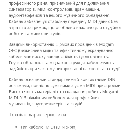
професійного рівня, призначений для підключення
синтезаторів, MIDI-контролерів, драм-машин,
аудіоінтерфейсів та іншого музичного обладнання.
Кабель забезпечує стабільну передачу MIDI-даних без
втрат та затримок, що особливо важливо для студійної
роботи та живих виступів.
Завдяки використанню фірмових провідників Mogami
OFC (безкиснева мідь) та ефективному екрануванню
кабель має високу завадостійкість і довговічність.
Гнучка оболонка та міцна конструкція забезпечують
надійність при частому використанні на сцені та в студії.
Кабель оснащений стандартними 5-контактними DIN-
роз'ємами, повністю сумісними з усіма MIDI-пристроями.
Висока якість матеріалів та складання робить Mogami
MIDI-015 відмінним вибором для професійних
музикантів, звукорежисерів та студій.
Технічні характеристики
Тип кабелю: MIDI (DIN 5-pin)