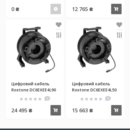
0 ₴
12 765 ₴
Передзамовлення
Куп
Цифровий кабель
Цифровий кабель
Roxtone DC6EXEE4L90
Roxtone DC6EXEE4L50
0
0
24 495 ₴
15 663 ₴
Купити
Куп