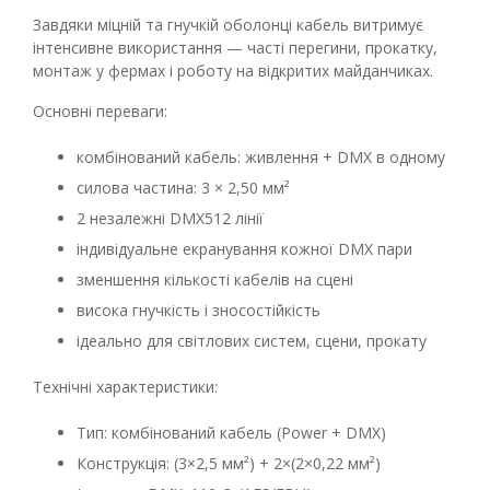
Завдяки міцній та гнучкій оболонці кабель витримує
інтенсивне використання — часті перегини, прокатку,
монтаж у фермах і роботу на відкритих майданчиках.
Основні переваги:
комбінований кабель: живлення + DMX в одному
силова частина: 3 × 2,50 мм²
2 незалежні DMX512 лінії
індивідуальне екранування кожної DMX пари
зменшення кількості кабелів на сцені
висока гнучкість і зносостійкість
ідеально для світлових систем, сцени, прокату
Технічні характеристики:
Тип: комбінований кабель (Power + DMX)
Конструкція: (3×2,5 мм²) + 2×(2×0,22 мм²)