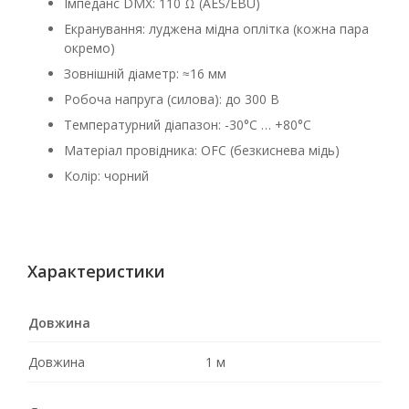
Імпеданс DMX: 110 Ω (AES/EBU)
Екранування: луджена мідна оплітка (кожна пара
окремо)
Зовнішній діаметр: ≈16 мм
Робоча напруга (силова): до 300 В
Температурний діапазон: -30°C … +80°C
Матеріал провідника: OFC (безкиснева мідь)
Колір: чорний
Характеристики
Довжина
Довжина
1 м