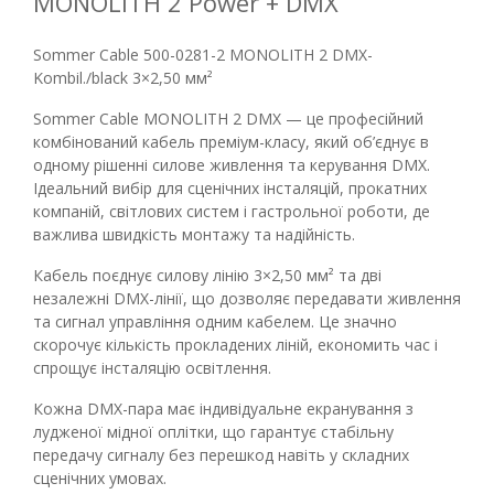
MONOLITH 2 Power + DMX
Sommer Cable 500-0281-2 MONOLITH 2 DMX-
Kombil./black 3×2,50 мм²
Sommer Cable MONOLITH 2 DMX — це професійний
комбінований кабель преміум-класу, який об’єднує в
одному рішенні силове живлення та керування DMX.
Ідеальний вибір для сценічних інсталяцій, прокатних
компаній, світлових систем і гастрольної роботи, де
важлива швидкість монтажу та надійність.
Кабель поєднує силову лінію 3×2,50 мм² та дві
незалежні DMX-лінії, що дозволяє передавати живлення
та сигнал управління одним кабелем. Це значно
скорочує кількість прокладених ліній, економить час і
спрощує інсталяцію освітлення.
Кожна DMX-пара має індивідуальне екранування з
лудженої мідної оплітки, що гарантує стабільну
передачу сигналу без перешкод навіть у складних
сценічних умовах.