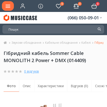
0
0
0
(066) 050-09-01
Звукове обладнання
Кабельне обладнання
Кабелі
Гібридн
Гібридний кабель Sommer Cable
MONOLITH 2 Power + DMX (014409)
0 відгуків
Фото
Опис
Характеристики
Відгуків (0)
Схожі 