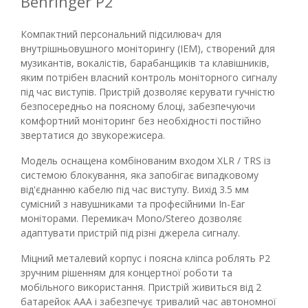
Behringer P2
Компактний персональний підсилювач для
внутрішньовушного моніторингу (IEM), створений для
музикантів, вокалістів, барабанщиків та клавішників,
яким потрібен власний контроль моніторного сигналу
під час виступів. Пристрій дозволяє керувати гучністю
безпосередньо на поясному блоці, забезпечуючи
комфортний моніторинг без необхідності постійно
звертатися до звукорежисера.
Модель оснащена комбінованим входом XLR / TRS із
системою блокування, яка запобігає випадковому
від'єднанню кабелю під час виступу. Вихід 3.5 мм
сумісний з навушниками та професійними In-Ear
моніторами. Перемикач Mono/Stereo дозволяє
адаптувати пристрій під різні джерела сигналу.
Міцний металевий корпус і поясна кліпса роблять P2
зручним рішенням для концертної роботи та
мобільного використання. Пристрій живиться від 2
батарейок AAA і забезпечує тривалий час автономної