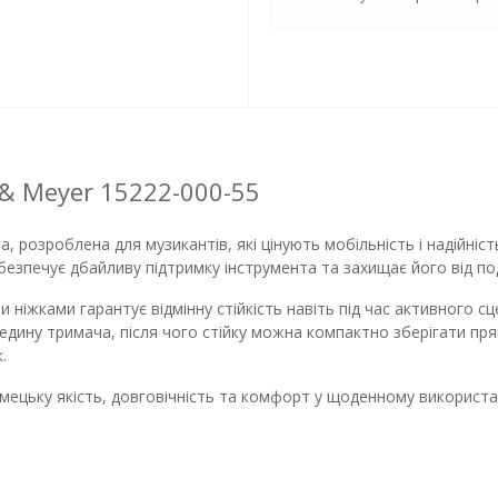
 & Meyer 15222-000-55
а, розроблена для музикантів, які цінують мобільність і надійн
безпечує дбайливу підтримку інструмента та захищає його від по
 ніжками гарантує відмінну стійкість навіть під час активного с
едину тримача, після чого стійку можна компактно зберігати пря
.
імецьку якість, довговічність та комфорт у щоденному використан