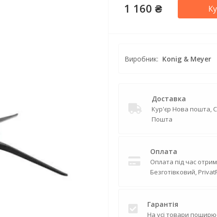
1 160 ₴
К
Виробник:
Konig & Meyer
Доставка
Кур'єр Нова пошта, 
Пошта
Оплата
Оплата під час отрим
Безготівковий, Privat
Гарантія
На усі товари поширю