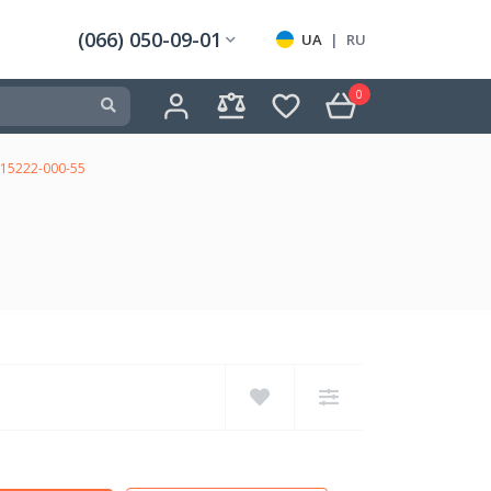
(066) 050-09-01
UA
|
RU
0
 15222-000-55