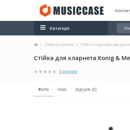
Контак
Категорії
Стійки та тримачі
Стійки та підставки для духо
Стійка для кларнета Konig & Mey
0 відгуків
Фото
Опис
Відгуків (0)