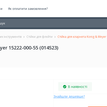
ти
Як оплатити замовлення?
вих інструментів
Стійки для флейти
Стійка для кларнета Konig & Meyer
er 15222-000-55 (014523)
В наявності
Знайшли дешевше?