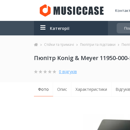
Контак
Категорії
Стійки та тримачі
Пюпітри та підставки
Пюпі
Пюпітр Konig & Meyer 11950-000-
0 відгуків
Фото
Опис
Характеристики
Відгуків