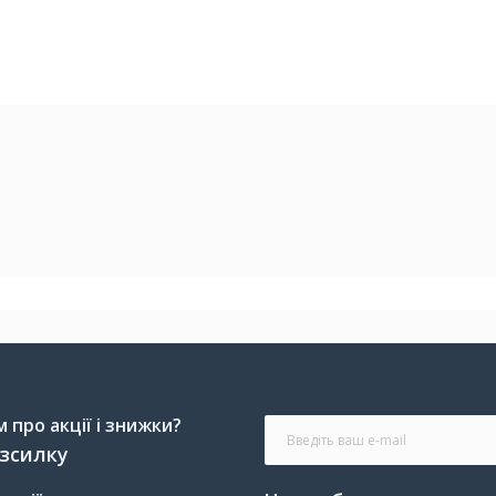
Сталь
Чорний
2.5 кг
про акції і знижки?
озсилку