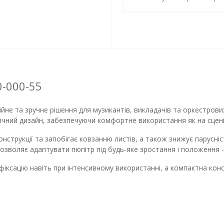
0-000-55
ійне та зручне рішення для музикантів, викладачів та оркестрови
ічний дизайн, забезпечуючи комфортне використання як на сцені, 
струкції та запобігає ковзанню листів, а також знижує парусніс
зволяє адаптувати пюпітр під будь-яке зростання і положення -
 фіксацію навіть при інтенсивному використанні, а компактна ко