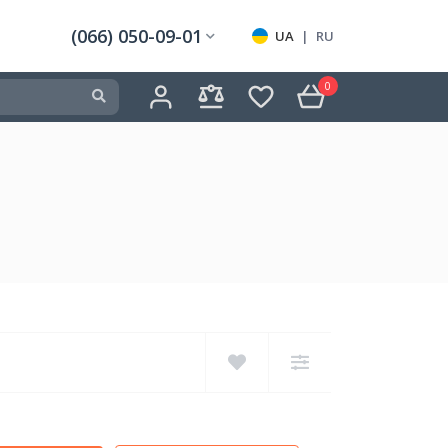
(066) 050-09-01
UA
|
RU
0