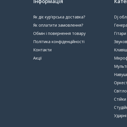
Інформація
Кате
Як діє кур’єрська доставка?
Dj об
Як оплатити замовлення?
Генера
Обмін і повернення товару
Гітари
Політика конфіденційності
Звуко
Контакти
Клавіш
Акції
Мікро
Мульт
Навуш
Оркест
Світл
Стійки
Студій
Ударні