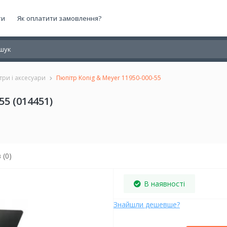
ти
Як оплатити замовлення?
три і аксесуари
Пюпітр Konig & Meyer 11950-000-55
55 (014451)
 (0)
В наявності
Знайшли дешевше?