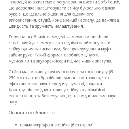
інноваційною системою регулювання висоти Soft-Touch,
що дозволяє налаштовувати стійку буквально однією
рукою. Це ідеальне рішення для сценічного
використання, студій, конференцій і вокалу, де важлива
швидкість та зручність налаштування.
Головна особливість моделі — механізм one-hand
clutch, який дає змогу легко піднімати або опускати
стійку одним натисканням, без прокручування муфт і
зайвих рухів. Такий формат особливо цінують
музиканти та звукорежисери під час живих виступів.
Стійка має масивну круглу основу з литого чавуну (Ø
250 мм) з антивібраційною гумовою вставкою, яка
ефективно зменшує передачу шумів від підлоги.
Конструкція поєднує сталеву стійку та алюмінієві
елементи, що забезпечує міцність і водночас зменшує
вагу.
Основні особливості:
пряма мікрофонна стійка (без стріли)