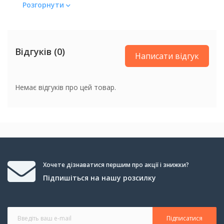
Розгорнути
Спосіб обробки
звукового сигналу
Відгуків (0)
Спосіб обробки звукового
Аналоговий
Написати відгук
сигналу
Немає відгуків про цей товар.
Хочете дізнаватися першим про акції і знижки?
Підпишіться на нашу розсилку
Підписатися