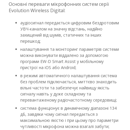
Основні переваги мікрофонних систем серії
Evolution Wireless Digital:
аудіосигнал передається цифровим бездротовим
УВЧ-каналом на значну відстань, надійно
захищений від шумів, статичних та інших
перешкод;
налаштування та моніторинг параметрів системи
можна виконувати віддалено за допомогою
програми EW-D Smart Assist у мобільному
пристрої на iOS або Android;
в режимі автоматичного налаштування система
без проблем підключається, миттєво знаходить
вільні частоти та забезпечує найвищу якість
сигналу навіть у дуже складному та
перевантаженому радіочастотному середовищі;
система функціонує в динамічному діапазоні 134
дБ, завдяки чому сигнал передається з
максимальною якістю і при цьому про параметри
чутливості мікрофона можна взагалі забути;