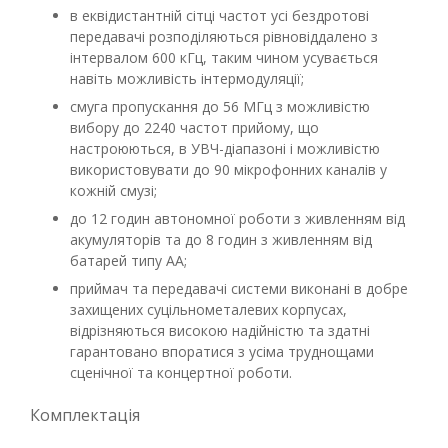
в еквідистантній сітці частот усі бездротові
передавачі розподіляються рівновіддалено з
інтервалом 600 кГц, таким чином усувається
навіть можливість інтермодуляції;
смуга пропускання до 56 МГц з можливістю
вибору до 2240 частот прийому, що
настроюються, в УВЧ-діапазоні і можливістю
використовувати до 90 мікрофонних каналів у
кожній смузі;
до 12 годин автономної роботи з живленням від
акумуляторів та до 8 годин з живленням від
батарей типу AA;
приймач та передавачі системи виконані в добре
захищених суцільнометалевих корпусах,
відрізняються високою надійністю та здатні
гарантовано впоратися з усіма труднощами
сценічної та концертної роботи.
Комплектація