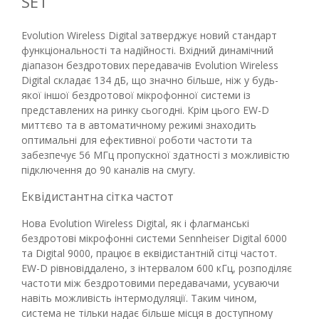
SET
Evolution Wireless Digital затверджує новий стандарт
функціональності та надійності. Вхідний динамічний
діапазон бездротових передавачів Evolution Wireless
Digital складає 134 дБ, що значно більше, ніж у будь-
якої іншої бездротової мікрофонної системи із
представлених на ринку сьогодні. Крім цього EW-D
миттєво та в автоматичному режимі знаходить
оптимальні для ефективної роботи частоти та
забезпечує 56 МГц пропускної здатності з можливістю
підключення до 90 каналів на смугу.
Еквідистантна сітка частот
Нова Evolution Wireless Digital, як і флагманські
бездротові мікрофонні системи Sennheiser Digital 6000
та Digital 9000, працює в еквідистантній сітці частот.
EW-D рівновіддалено, з інтервалом 600 кГц, розподіляє
частоти між бездротовими передавачами, усуваючи
навіть можливість інтермодуляції. Таким чином,
система не тільки надає більше місця в доступному