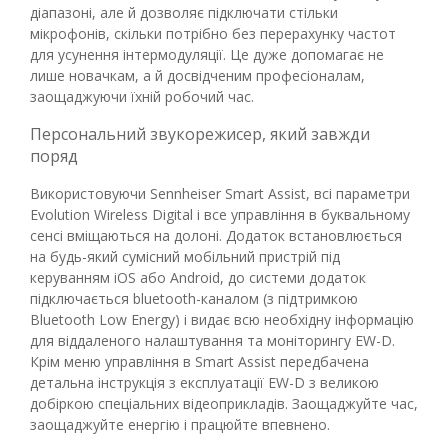
діапазоні, але й дозволяє підключати стільки
мікрофонів, скільки потрібно без перерахунку частот
для усунення інтермодуляції. Це дуже допомагає не
лише новачкам, а й досвідченим професіоналам,
заощаджуючи їхній робочий час.
Персональний звукорежисер, який завжди
поряд
Використовуючи Sennheiser Smart Assist, всі параметри
Evolution Wireless Digital і все управління в буквальному
сенсі вміщаються на долоні. Додаток встановлюється
на будь-який сумісний мобільний пристрій під
керуванням iOS або Android, до системи додаток
підключається bluetooth-каналом (з підтримкою
Bluetooth Low Energy) і видає всю необхідну інформацію
для віддаленого налаштування та моніторингу EW-D.
Крім меню управління в Smart Assist передбачена
детальна інструкція з експлуатації EW-D з великою
добіркою спеціальних відеоприкладів. Заощаджуйте час,
заощаджуйте енергію і працюйте впевнено.