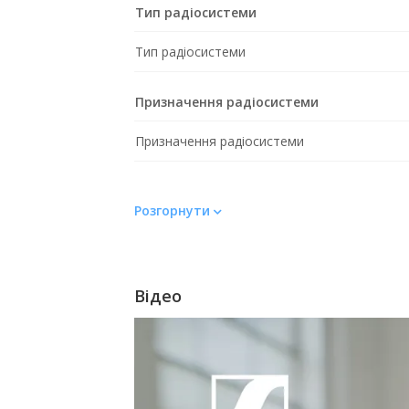
Тип радіосистеми
Тип радіосистеми
Призначення радіосистеми
Призначення радіосистеми
Радіодапазон
Розгорнути
Радіодапазон
Спосіб обробки звукового сигналу
Відео
Спосіб обробки звукового сигналу