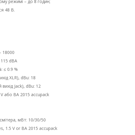
му режимі – до 8 годин;
я 48 В.
– 18000
≥ 115 dBA
: ≤ 0.9 %
ихід XLR), dBu: 18
вихід Jack), dBu: 12
5 V або BA 2015 accupack
смітера, мВт: 10/30/50
s, 1.5 V or BA 2015 accupack