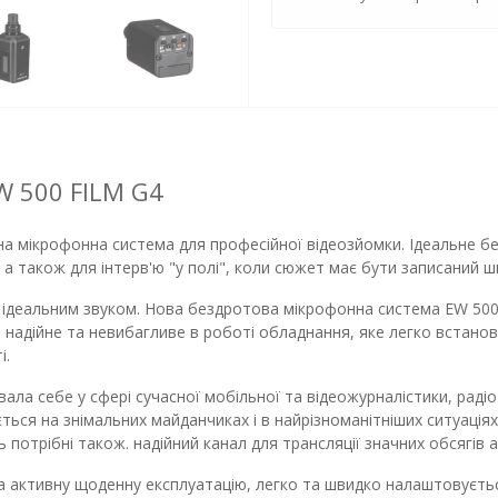
W 500 FILM G4
на мікрофонна система для професійної відеозйомки. Ідеальне б
 а також для інтерв'ю "у полі", коли сюжет має бути записаний ш
 з ідеальним звуком. Нова бездротова мікрофонна система EW 50
 надійне та невибагливе в роботі обладнання, яке легко встан
і.
ла себе у сфері сучасної мобільної та відеожурналістики, радіо
ться на знімальних майданчиках і в найрізноманітніших ситуаціях, 
сть потрібні також. надійний канал для трансляції значних обсягів 
 активну щоденну експлуатацію, легко та швидко налаштовуєтьс