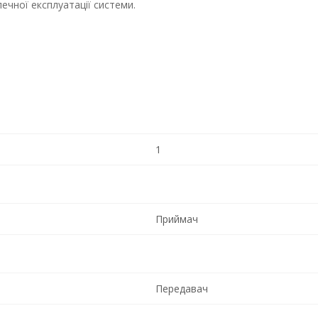
ечної експлуатації системи.
1
Приймач
Передавач