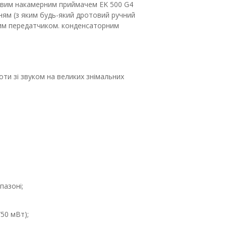
овим накамерним приймачем EK 500 G4
ням (з яким будь-який дротовий ручний
им передатчиком. конденсаторним
ти зі звуком на великих знімальних
пазоні;
50 мВт);