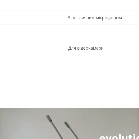
З петличним мікрофоном
Для відеокамери
UHF
Аналоговий