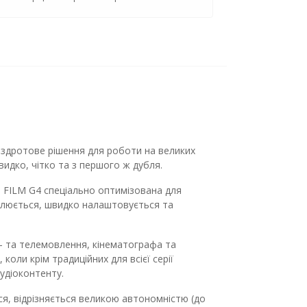
ездротове рішення для роботи на великих
видко, чітко та з першого ж дубля.
0 FILM G4 спеціально оптимізована для
овлюється, швидко налаштовується та
- та телемовлення, кінематографа та
коли крім традиційних для всієї серії
аудіоконтенту.
я, відрізняється великою автономністю (до