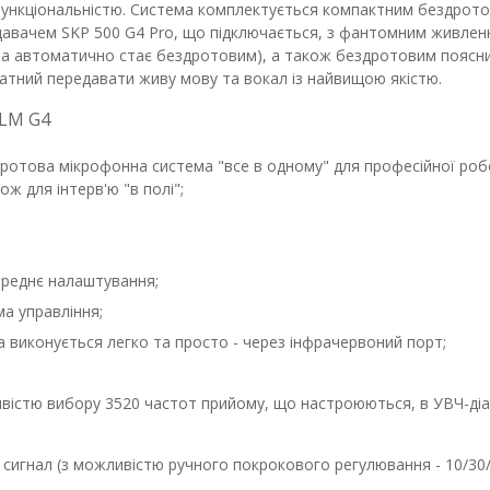
 функціональністю. Система комплектується компактним бездрот
давачем SKP 500 G4 Pro, що підключається, з фантомним живлен
а автоматично стає бездротовим), а також бездротовим поясн
атний передавати живу мову та вокал із найвищою якістю.
ILM G4
ротова мікрофонна система "все в одному" для професійної робо
ож для інтерв'ю "в полі";
ереднє налаштування;
ма управління;
а виконується легко та просто - через інфрачервоний порт;
вістю вибору 3520 частот прийому, що настроюються, в УВЧ-діа
сигнал (з можливістю ручного покрокового регулювання - 10/30/