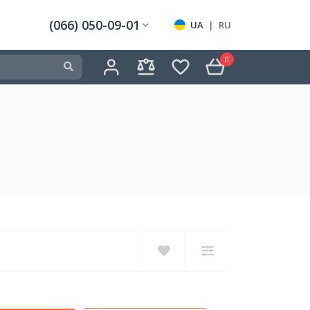
(066) 050-09-01
UA
|
RU
0