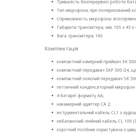
Тривалість безперервної роботи бата
Тип мікрофона; пре-поляризований к
Спрямованість мікрофона: всеспрямо
Габарити трансмітера, мм: 105 x 43 x 
Вага трансмітера; 160
Комплектація
компактний камерний приймач EK 500
компактний передавач SKP 500 G4, що
компактний поясний передавач SK 50
петличний конденсаторний мікрофон M
4 батареї формату AA;
накамерний адаптер CA 2;
інструментальний кабель CL1 з аудіо
небалансний лінійний кабель CL 100 (3
короткий посібник користувача з шви