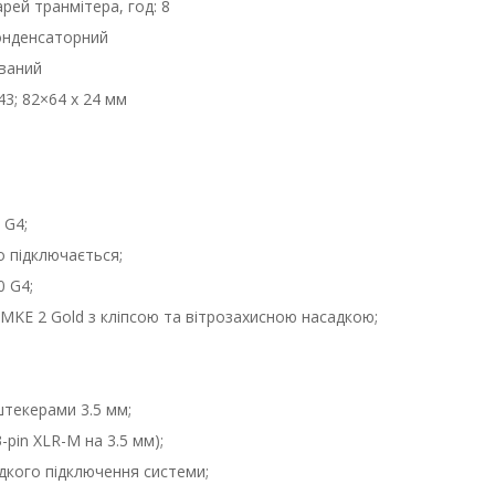
рей транмітера, год: 8
онденсаторний
ваний
43; 82×64 x 24 мм
 G4;
 підключається;
0 G4;
KE 2 Gold з кліпсою та вітрозахисною насадкою;
штекерами 3.5 мм;
-pin XLR-M на 3.5 мм);
дкого підключення системи;