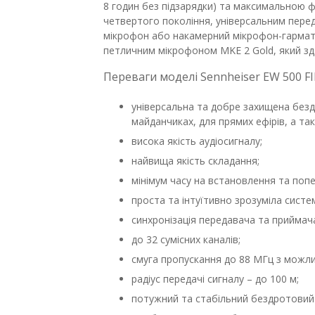
8 годин без підзарядки) та максимальною
четвертого покоління, універсальним пере
мікрофон або накамерний мікрофон-гармат
петличним мікрофоном MKE 2 Gold, який зд
Переваги моделі Sennheiser EW 500 F
універсальна та добре захищена безд
майданчиках, для прямих ефірів, а так
висока якість аудіосигналу;
найвища якість складання;
мінімум часу на встановлення та поп
проста та інтуїтивно зрозуміла систе
синхронізація передавача та приймач
до 32 сумісних каналів;
смуга пропускання до 88 МГц з можли
радіус передачі сигналу – до 100 м;
потужний та стабільний бездротовий 