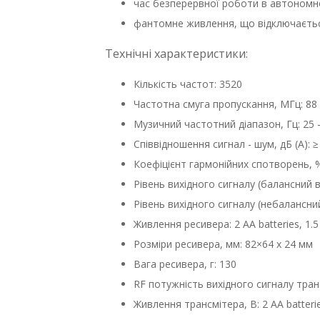
час безперервної роботи в автономно
фантомне живлення, що відключаєтьс
Технічні характеристики:
Кількість частот: 3520
Частотна смуга пропускання, МГц: 88
Музичний частотний діапазон, Гц: 25 
Співвідношення сигнал - шум, дБ (А): 
Коефіцієнт гармонійних спотворень, %
Рівень вихідного сигналу (балансний в
Рівень вихідного сигналу (небалансний 
Живлення ресивера: 2 AA batteries, 1.
Розміри ресивера, мм: 82×64 x 24 мм
Вага ресивера, г: 130
RF потужність вихідного сигналу тран
Живлення трансмітера, В: 2 AA batterie