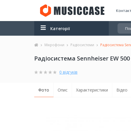
Контак
Категорії
Мікрофони
Радіосистеми
Радіосистема Sen
Радіосистема Sennheiser EW 500 
0 відгуків
Фото
Опис
Характеристики
Відео