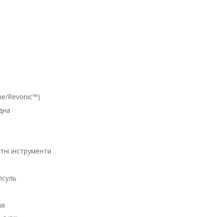
ne/Revonic™)
дна
тні інструменти
псуль
ня