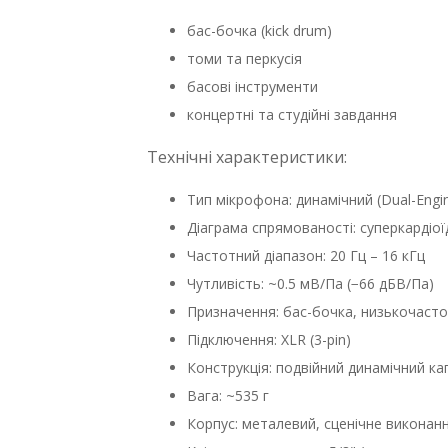
бас-бочка (kick drum)
томи та перкусія
басові інструменти
концертні та студійні завдання
Технічні характеристики:
Тип мікрофона: динамічний (Dual-Engi
Діаграма спрямованості: суперкардіої
Частотний діапазон: 20 Гц – 16 кГц
Чутливість: ~0.5 мВ/Па (−66 дБВ/Па)
Призначення: бас-бочка, низькочасто
Підключення: XLR (3-pin)
Конструкція: подвійний динамічний ка
Вага: ~535 г
Корпус: металевий, сценічне виконан