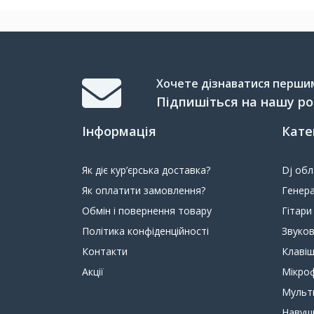
Хочете дізнаватися першим 
Підпишіться на нашу р
Інформація
Кате
Як діє кур’єрська доставка?
Dj об
Як оплатити замовлення?
Генера
Обмін і повернення товару
Гітари
Політика конфіденційності
Звуко
Контакти
Клавіш
Акції
Мікро
Мульт
Навуш