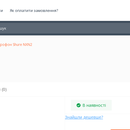
ти
Як оплатити замовлення?
крофон Shure NXN2
 (0)
В наявності
Знайшли дешевше?