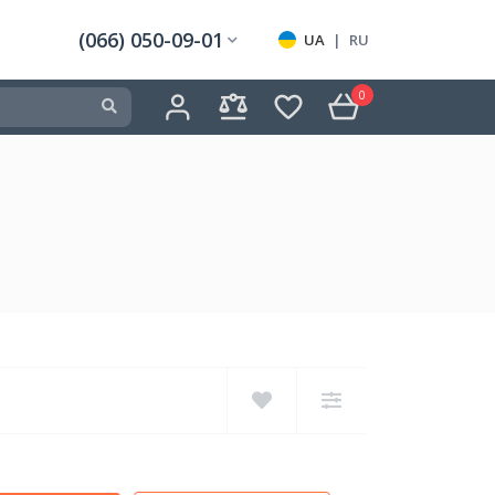
(066) 050-09-01
UA
|
RU
0