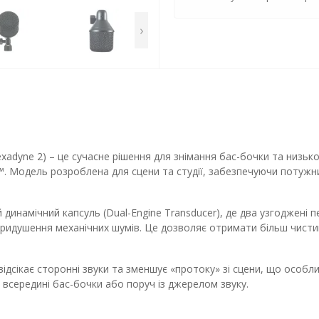
›
adyne 2) – це сучасне рішення для знімання бас-бочки та низько
™. Модель розроблена для сцени та студії, забезпечуючи потужни
 динамічний капсуль (Dual-Engine Transducer), де два узгоджені
ридушення механічних шумів. Це дозволяє отримати більш чистий
ідсікає сторонні звуки та зменшує «протоку» зі сцени, що особл
всередині бас-бочки або поруч із джерелом звуку.