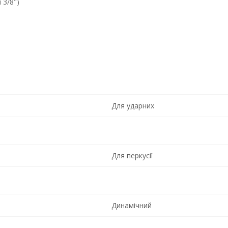
 3/8")
Для ударних
Для перкусії
Динамічний