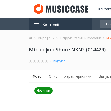
Контак
Категорії
Мікрофони
Інструментальні мікрофони
Мі
Мікрофон Shure NXN2 (014429)
0 відгуків
Фото
Опис
Характеристики
Відгуків
Новинки