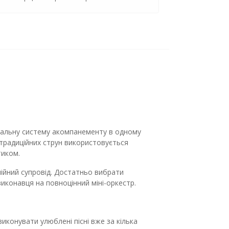
туальну систему акомпанементу в одному
 традиційних струн використовується
тиком.
ійний супровід. Достатньо вибрати
иконавця на повноцінний міні-оркестр.
виконувати улюблені пісні вже за кілька