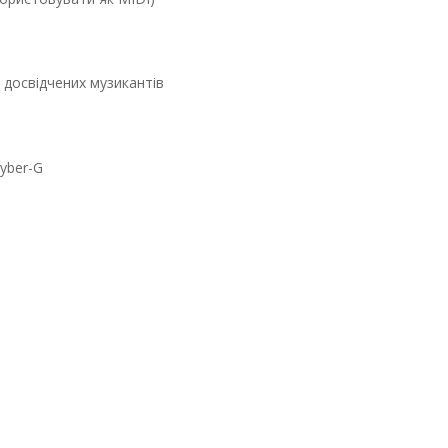
а досвідчених музикантів
yber-G