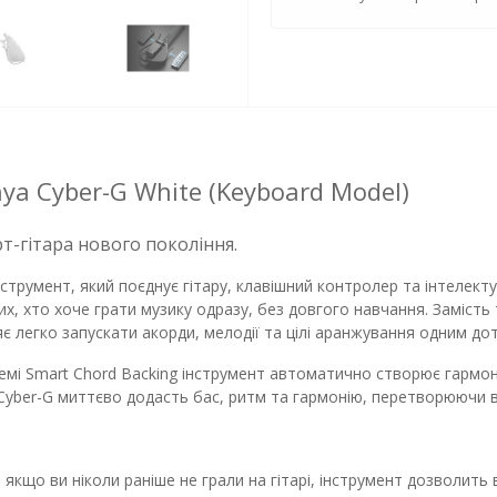
ya Cyber-G White (Keyboard Model)
т-гітара нового покоління.
нструмент, який поєднує гітару, клавішний контролер та інтелек
их, хто хоче грати музику одразу, без довгого навчання. Замість
є легко запускати акорди, мелодії та цілі аранжування одним до
мі Smart Chord Backing інструмент автоматично створює гармон
 Cyber-G миттєво додасть бас, ритм та гармонію, перетворюючи в
 якщо ви ніколи раніше не грали на гітарі, інструмент дозволить 