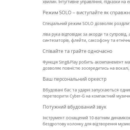
хвилин. Інтуїтивне управління, підказки на
Режим SOLO – виступайте як справжн
Спеціальний режим SOLO дозволяє розділит
ліва рука відповідає за акорди та супровід, 
синтезаторів, флейти, саксофону та етнічн
Співайте та грайте одночасно
Функція Sing&Play робить акомпанемент ма
дозволяє повністю зосередитись на вокалі,
Ваш персональний оркестр
Вбудовані бас та ударні запускаються одн
перетворити Cyber-G на компактний музични
Потужний вбудований звук
Інструмент оснащений 10-ватним динаміком,
бездротову колонку для відтворення музик