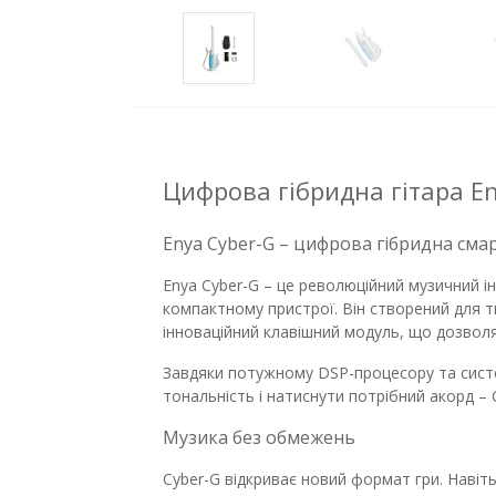
Цифрова гібридна гітара En
Enya Cyber-G – цифрова гібридна смар
Enya Cyber-G – це революційний музичний і
компактному пристрої. Він створений для т
інноваційний клавішний модуль, що дозволя
Завдяки потужному DSP-процесору та систе
тональність і натиснути потрібний акорд –
Музика без обмежень
Cyber-G відкриває новий формат гри. Навіть