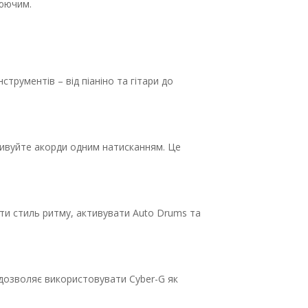
люючим.
нструментів – від піаніно та гітари до
тивуйте акорди одним натисканням. Це
ти стиль ритму, активувати Auto Drums та
 дозволяє використовувати Cyber-G як