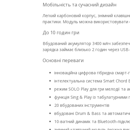
Мобільність та сучасний дизайн
Легкий карбоновий корпус, знімний клавіш
практики. Модуль можна використовувати 
До 10 годин гри
Вбудований акумулятор 3400 мАч забезпечу
зарядка займає близько 2 годин через USB-
Основні переваги
інноваційна цифрова гібридна смарт-г
інтелектуальна система Smart Chord 
режим SOLO Play для гри мелодії та 
функція Sing & Play із табулатурними 
20 вбудованих інструментів
вбудовані Drum & Bass та автоматич
10-ватний динамік та Bluetooth-підкл
знімний клавішний модуль (можна вик