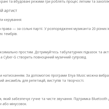
 екрані та вбудовані режими гри роблять процес легким та захоп
ій артист
и керування:
а права — за сольні партії. У розпорядженні музиканта 20 різних і
их тембрів.
ксимально простим. Дотримуйтесь табулатурних підказок та ак
 а Cyber-G створить повноцінний музичний супровід.
им натисканням. За допомогою програми Enya Music можна вибра
й ансамбль для репетицій, виступів та творчості.
 який забезпечує гучне та чисте звучання. Підтримка Bluetooth
и або мінусовок.