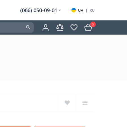
(066) 050-09-01
UA
|
RU
0