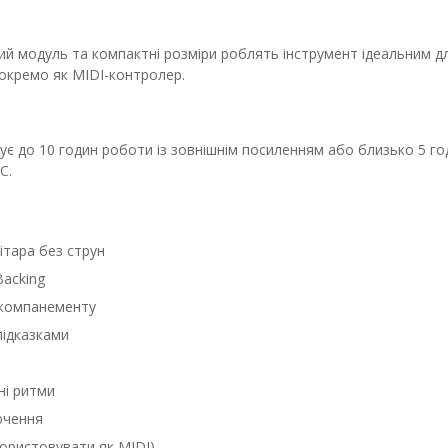
ний модуль та компактні розміри роблять інструмент ідеальним д
окремо як MIDI-контролер.
є до 10 годин роботи із зовнішнім посиленням або близько 5 го
C.
ітара без струн
Backing
акомпанементу
підказками
ні ритми
ючення
ористовувати як MIDI)