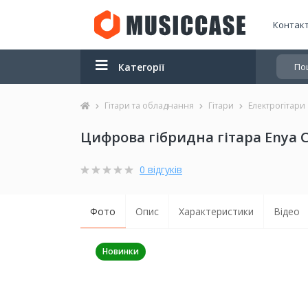
Контак
Категорії
Гітари та обладнання
Гітари
Електрогітари
Цифрова гібридна гітара Enya Cy
0 відгуків
Фото
Опис
Характеристики
Відео
Новинки