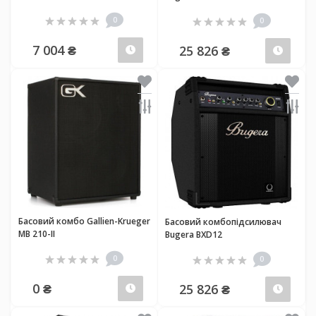
0
0
7 004 ₴
25 826 ₴
Передзамовлення
Пер
Басовий комбо Gallien-Krueger
Басовий комбопідсилювач
MB 210-II
Bugera BXD12
0
0
0 ₴
25 826 ₴
Передзамовлення
Пер