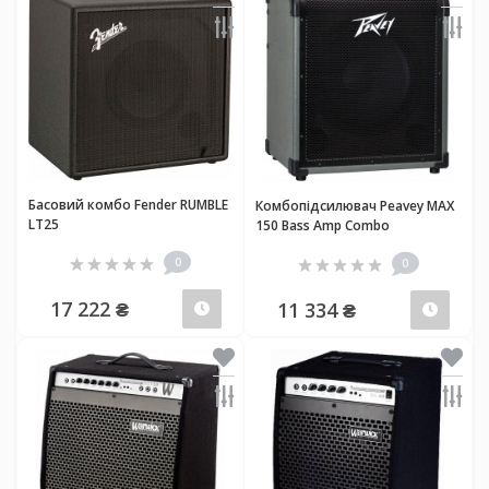
Басовий комбо Fender RUMBLE
Комбопідсилювач Peavey MAX
LT25
150 Bass Amp Combo
0
0
17 222 ₴
11 334 ₴
Передзамовлення
Пер