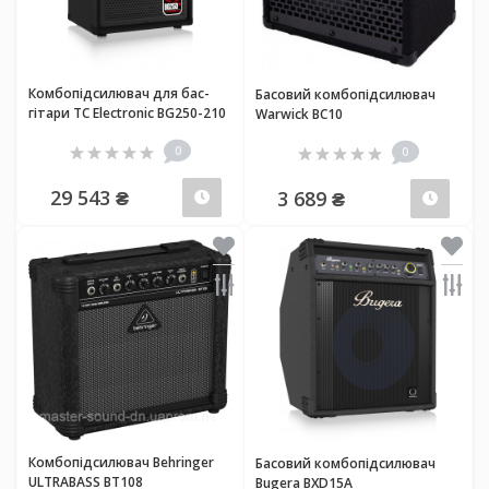
Комбопідсилювач для бас-
Басовий комбопідсилювач
гітари TC Electronic BG250-210
Warwick BC10
0
0
29 543 ₴
3 689 ₴
Передзамовлення
Пер
Комбопідсилювач Behringer
Басовий комбопідсилювач
ULTRABASS BT108
Bugera BXD15A