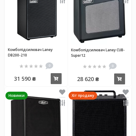
Комбопідсилювач Laney
Комбопідсилювач Laney CUB-
DB200-210
Super12
0
0
31 590 ₴
28 620 ₴
Купити
Купи
Новинки
Хіт продажу