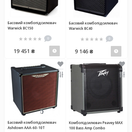
Басовий комбопідсилювач
Басовий комбопідсилювач
Warwick BC150
Warwick BC40
0
0
19 451 ₴
9 146 ₴
Передзамовлення
Пер
Басовий комбопідсилювач
Комбопідсилювач Peavey MAX
Ashdown AAA-60-10T
100 Bass Amp Combo