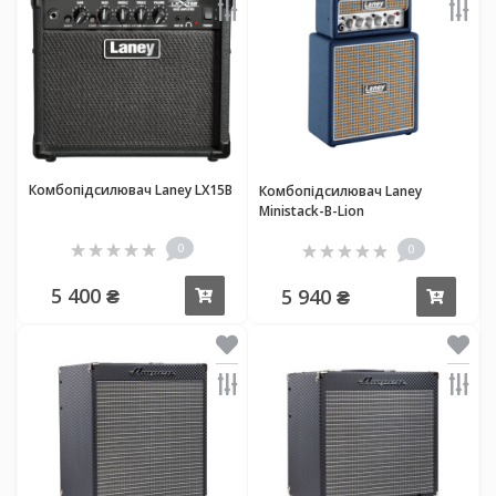
Комбопідсилювач Laney LX15B
Комбопідсилювач Laney
Ministack-B-Lion
0
0
5 400 ₴
5 940 ₴
Купити
Купи