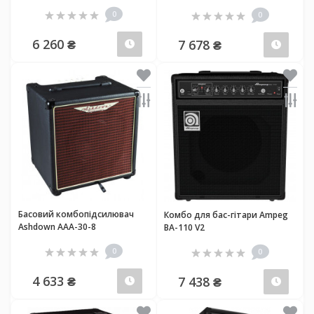
0
0
6 260 ₴
7 678 ₴
Передзамовлення
Пер
Басовий комбопідсилювач
Комбо для бас-гітари Ampeg
Ashdown AAA-30-8
BA-110 V2
0
0
4 633 ₴
7 438 ₴
Передзамовлення
Пер