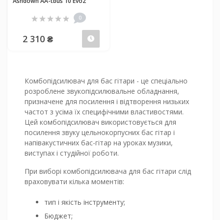
Ashdown AA-tbus 10 Evo2
0
2 310 ₴
Закінчився
Комбопідсилювач для бас гітари - це спеціально
розроблене звукопідсилювальне обладнання,
призначене для посилення і відтворення низьких
частот з усіма їх специфічними властивостями.
Цей комбопідсилювач використовується для
посилення звуку цельнокорпусних бас гітар і
напівакустичних бас-гітар на уроках музики,
виступах і студійної роботи.
При виборі комбопідсилювача для бас гітари слід
враховувати кілька моментів:
тип і якість інструменту;
Бюджет;