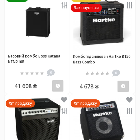
Закінчується
Басовий комбо Boss Katana
Комбопідсилювач Hartke B150
KTN210B
Bass Combo
0
0
41 608 ₴
4 678 ₴
Передзамовлення
Пер
Хіт продажу
Хіт продажу