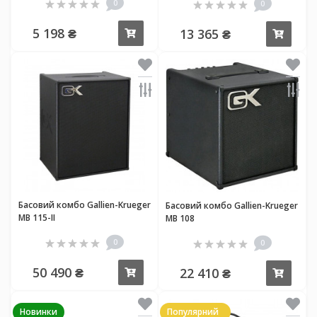
0
0
5 198 ₴
13 365 ₴
Купити
Купи
Басовий комбо Gallien-Krueger
Басовий комбо Gallien-Krueger
MB 115-II
MB 108
0
0
50 490 ₴
22 410 ₴
Купити
Купи
Новинки
Популярний