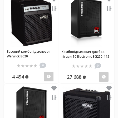
Басовий комбопідсилювач
Комбопідсилювач для бас-
Warwick BC20
гітари TC Electronic BG250-115
0
0
4 494 ₴
27 688 ₴
Передзамовлення
Пер