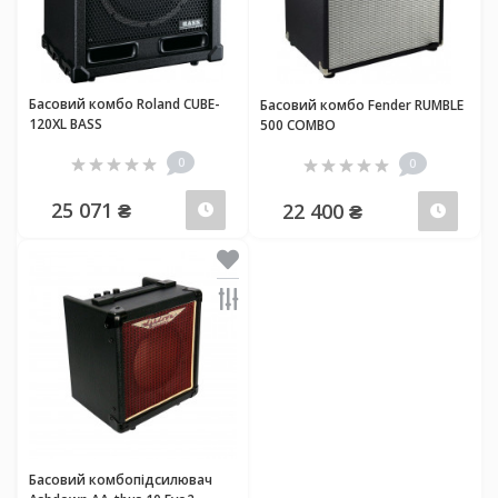
Басовий комбо Roland CUBE-
Басовий комбо Fender RUMBLE
120XL BASS
500 COMBO
0
0
25 071 ₴
22 400 ₴
Передзамовлення
Пер
Басовий комбопідсилювач