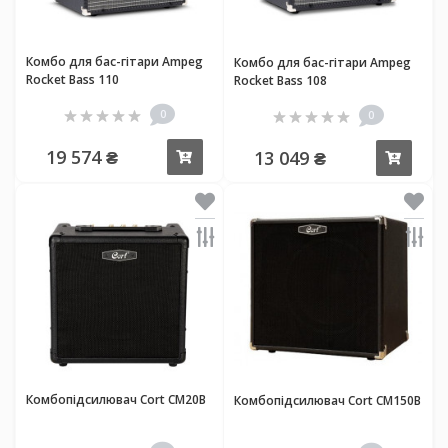
Комбо для бас-гітари Ampeg
Комбо для бас-гітари Ampeg
Rocket Bass 110
Rocket Bass 108
0
0
19 574 ₴
13 049 ₴
Купити
Купи
Комбопідсилювач Cort CM20B
Комбопідсилювач Cort CM150B