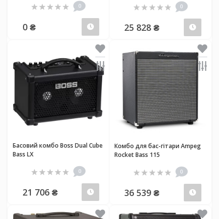
0
0
0 ₴
25 828 ₴
Передзамовлення
Пер
Басовий комбо Boss Dual Cube
Комбо для бас-гітари Ampeg
Bass LX
Rocket Bass 115
0
0
21 706 ₴
36 539 ₴
Передзамовлення
Пер