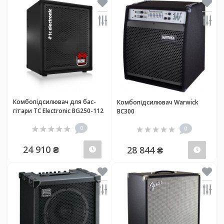
Комбопідсилювач для бас-
Комбопідсилювач Warwick
гітари TC Electronic BG250-112
BC300
0
0
24 910 ₴
28 844 ₴
Передзамовлення
Пер