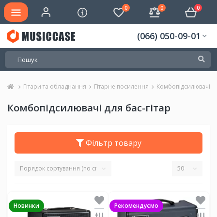
0
0
0
(066) 050-09-01
Гітари та обладнання
Гітарне посилення
Комбопідсилювачі дл
Комбопідсилювачі для бас-гітар
Фільтр товару
Новинки
Рекомендуємо