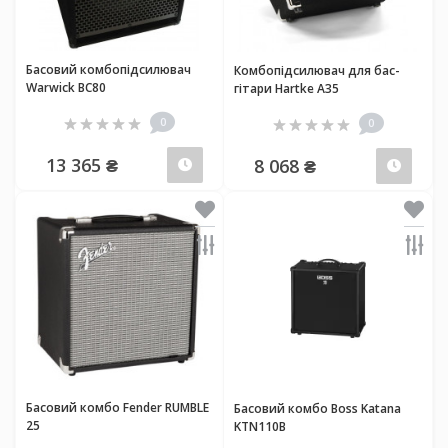
Басовий комбопідсилювач
Комбопідсилювач для бас-
Warwick BC80
гітари Hartke A35
0
0
13 365 ₴
8 068 ₴
Передзамовлення
Пер
Басовий комбо Fender RUMBLE
Басовий комбо Boss Katana
25
KTN110B