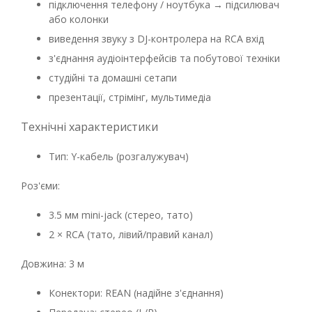
підключення телефону / ноутбука → підсилювач
або колонки
виведення звуку з DJ-контролера на RCA вхід
з'єднання аудіоінтерфейсів та побутової техніки
студійні та домашні сетапи
презентації, стрімінг, мультимедіа
Технічні характеристики
Тип: Y-кабель (розгалужувач)
Роз'єми:
3.5 мм mini-jack (стерео, тато)
2 × RCA (тато, лівий/правий канал)
Довжина: 3 м
Конектори: REAN (надійне з'єднання)