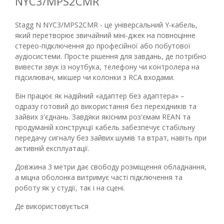
NYC3/MPS2CMR
Stagg N NYC3/MPS2CMR - це універсальний Y-кабель,
який перетворює звичайний міні-джек на повноцінне
стерео-підключення до професійної або побутової
аудіосистеми. Просте рішення для завдань, де потрібно
вивести звук із ноутбука, телефону чи контролера на
підсилювач, мікшер чи колонки з RCA входами.
Він працює як надійний «адаптер без адаптера» –
одразу готовий до використання без перехідників та
зайвих з'єднань. Завдяки якісним роз'ємам REAN та
продуманій конструкції кабель забезпечує стабільну
передачу сигналу без зайвих шумів та втрат, навіть при
активній експлуатації.
Довжина 3 метри дає свободу розміщення обладнання,
а міцна оболонка витримує часті підключення та
роботу як у студії, так і на сцені.
Де використовується