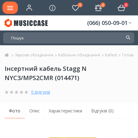
0
0
0
(066) 050-09-01
Звукове обладнання
Кабельне обладнання
Кабелі
Готовий
Інсертний кабель Stagg N
NYC3/MPS2CMR (014471)
0 відгуків
Фото
Опис
Характеристики
Відгуків (0)